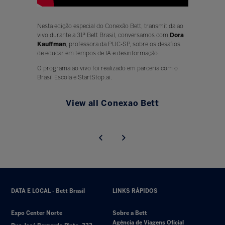
Nesta edição especial do Conexão Bett, transmitida ao
vivo durante a 31ª Bett Brasil, conversamos com
Dora
Kauffman
, professora da PUC-SP, sobre os desafios
de educar em tempos de IA e desinformação.
O programa ao vivo foi realizado em parceria com o
Brasil Escola e StartStop.ai.
View all Conexao Bett
DATA E LOCAL - Bett Brasil
LINKS RÁPIDOS
Expo Center Norte
Sobre a Bett
Agência de Viagens Oficial