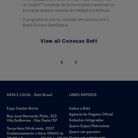
do ChatGPT e explicar, de forma simples e acessível, os
principais avanços recentes em inteligência artificial.
O programa ao vivo foi realizado em parceria com o
Brasil Escola e StartStop.ai.
View all Conexao Bett
DATA E LOCAL - Bett Brasil
LINKS RÁPIDOS
Expo Center Norte
Sobre a Bett
Agência de Viagens Oficial
Rua José Bernardo Pinto, 333
Soluções Integradas
Vila Guilherme - São Paulo/SP
Quero Expor/Patrocinar
Terça-feira 04 de maio, 2027
Quero ser parceiro
Credenciamento e feira: 09h00 às
Quero ser palestrante