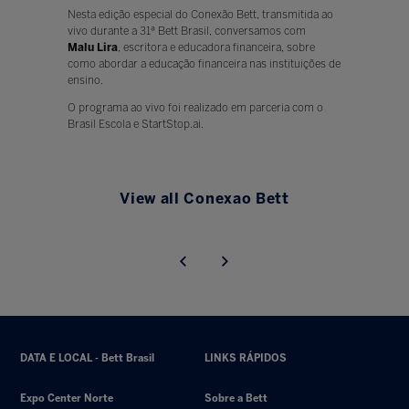
Nesta edição especial do Conexão Bett, transmitida ao
vivo durante a 31ª Bett Brasil, conversamos com
Malu Lira
, escritora e educadora financeira, sobre
como abordar a educação financeira nas instituições de
ensino.
O programa ao vivo foi realizado em parceria com o
Brasil Escola e StartStop.ai.
View all Conexao Bett
DATA E LOCAL - Bett Brasil
LINKS RÁPIDOS
Expo Center Norte
Sobre a Bett