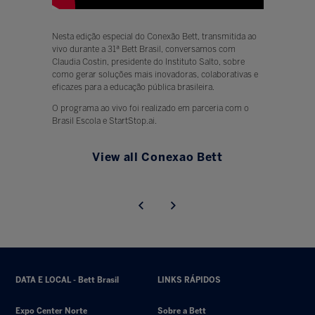
Nesta edição especial do Conexão Bett, transmitida ao
vivo durante a 31ª Bett Brasil, conversamos com
Claudia Costin, presidente do Instituto Salto, sobre
como gerar soluções mais inovadoras, colaborativas e
eficazes para a educação pública brasileira.
O programa ao vivo foi realizado em parceria com o
Brasil Escola e StartStop.ai.
View all Conexao Bett
DATA E LOCAL - Bett Brasil
LINKS RÁPIDOS
Expo Center Norte
Sobre a Bett