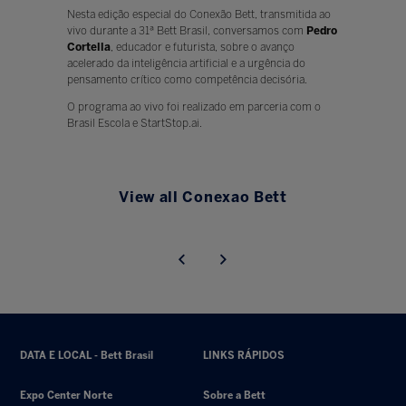
Nesta edição especial do Conexão Bett, transmitida ao
vivo durante a 31ª Bett Brasil, conversamos com
Pedro
Cortella
, educador e futurista, sobre o avanço
acelerado da inteligência artificial e a urgência do
pensamento crítico como competência decisória.
O programa ao vivo foi realizado em parceria com o
Brasil Escola e StartStop.ai.
View all Conexao Bett
DATA E LOCAL - Bett Brasil
LINKS RÁPIDOS
Expo Center Norte
Sobre a Bett