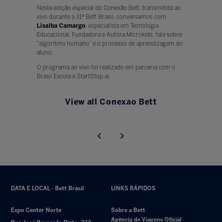
Nesta edição especial do Conexão Bett, transmitida ao
vivo durante a 31ª Bett Brasil, conversamos com
Lisalba Camargo
, especialista em Tecnologia
Educacional, Fundadora e Autora Microkids, fala sobre
“algoritmo humano” e o processo de aprendizagem do
aluno.
O programa ao vivo foi realizado em parceria com o
Brasil Escola e StartStop.ai.
View all Conexao Bett
DATA E LOCAL - Bett Brasil
LINKS RÁPIDOS
Expo Center Norte
Sobre a Bett
Agência de Viagens Oficial