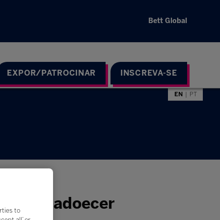
Bett Global
EXPOR/PATROCINAR
INSCREVA-SE
EN
PT
car sem adoecer
rties to
ept all’ or