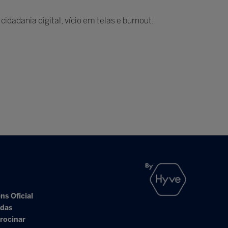
idadania digital, vício em telas e burnout.
ns Oficial
adas
rocinar