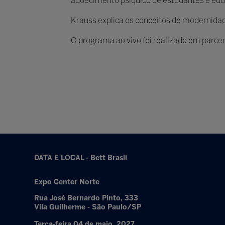
adoecimento psíquico de estudantes e ed
Krauss explica os conceitos de modernidade 
O programa ao vivo foi realizado em parceri
DATA E LOCAL - Bett Brasil
Expo Center Norte
Rua José Bernardo Pinto, 333
Vila Guilherme - São Paulo/SP
Terça-feira 04 de maio, 2027