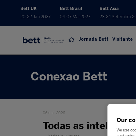
Bett UK
Bett Brasil
Bett Asia
20-22 Jan 2027
04-07 Mai 2027
23-24 Setembro 2
Jornada Bett
Visitante
Conexao Bett
06 mai. 2026
Our co
Todas as inteligên
We use coo
customise 