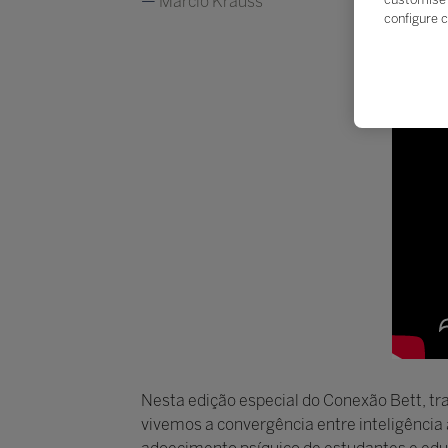
Márcio Krauss
configure c
Nesta edição especial do Conexão Bett, tr
vivemos a convergência entre inteligência