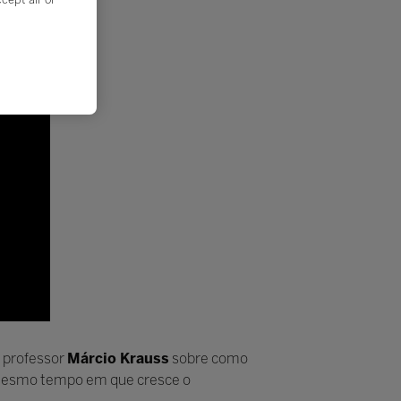
o professor
Márcio Krauss
sobre como
o mesmo tempo em que cresce o