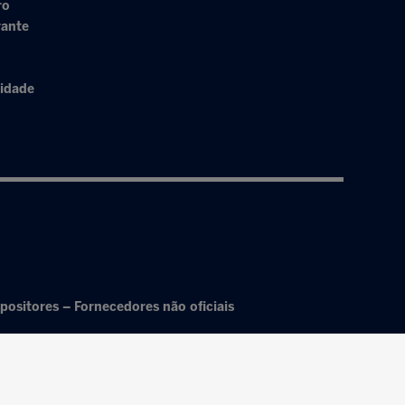
ro
rante
cidade
positores – Fornecedores não oficiais