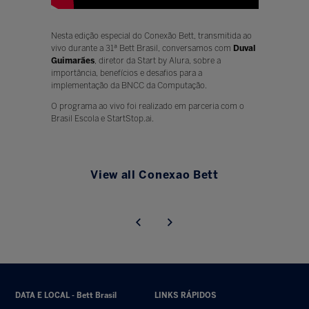
Nesta edição especial do Conexão Bett, transmitida ao
vivo durante a 31ª Bett Brasil, conversamos com
Duval
Guimarães
, diretor da Start by Alura, sobre a
importância, benefícios e desafios para a
implementação da BNCC da Computação.
O programa ao vivo foi realizado em parceria com o
Brasil Escola e StartStop.ai.
View all Conexao Bett
DATA E LOCAL - Bett Brasil
LINKS RÁPIDOS