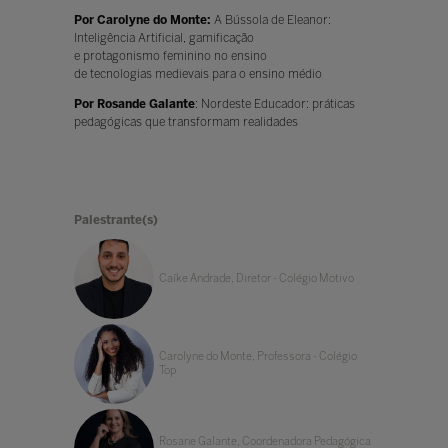
Por Carolyne do Monte:
A Bússola de Eleanor:
Inteligência Artificial, gamificação
e protagonismo feminino no ensino
de tecnologias medievais para o ensino médio
Por Rosande Galante
: Nordeste Educador: práticas
pedagógicas que transformam realidades
Palestrante(s)
Caíke Andrade, Diretor - Colégio Motivo
Carolyne do Monte, Professora - Colégio
Top
Rosane Galante, Coordenadora Pedagógica