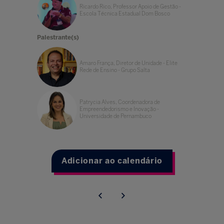
Ricardo Rico, Professor Apoio de Gestão -
Escola Técnica Estadual Dom Bosco
Palestrante(s)
Amaro França, Diretor de Unidade - Elite
Rede de Ensino - Grupo Salta
Patrycia Alves, Coordenadora de
Empreendedorismo e Inovação -
Universidade de Pernambuco
Adicionar ao calendário