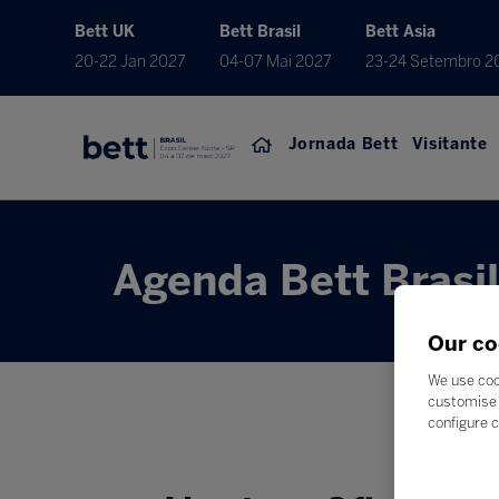
Bett UK
Bett Brasil
Bett Asia
20-22 Jan 2027
04-07 Mai 2027
23-24 Setembro 2
Jornada Bett
Visitante
Agenda Bett Brasi
Our co
We use coo
customise 
configure c