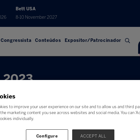
Bett USA
026
8-10 November 2027
Congressista
Conteúdos
Expositor/Patrocinador
l 2023
okies
kies to improve your user experience on our site and to allow us and third pa
the marketing content you see across websites and social media. You can ‘Acc
ookies individually.
Configure
ACCEPT ALL