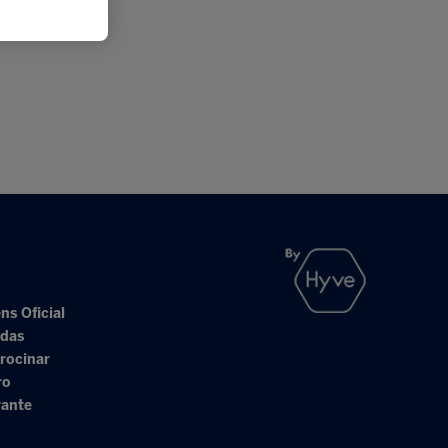
ns Oficial
adas
rocinar
ro
rante