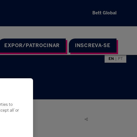
Bett Global
EXPOR/PATROCINAR
INSCREVA-SE
EN
PT
rties to
ept all’ or