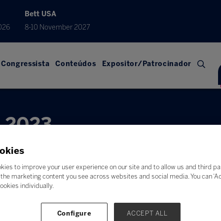
Bett USA
026
8-10 November 2027
Congressista
Conteúdos
Expositor/Patrocinador
l 2023
okies
kies to improve your user experience on our site and to allow us and third pa
the marketing content you see across websites and social media. You can ‘Acc
ookies individually.
Configure
ACCEPT ALL