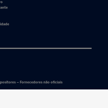
ro
rante
cidade
positores – Fornecedores não oficiais