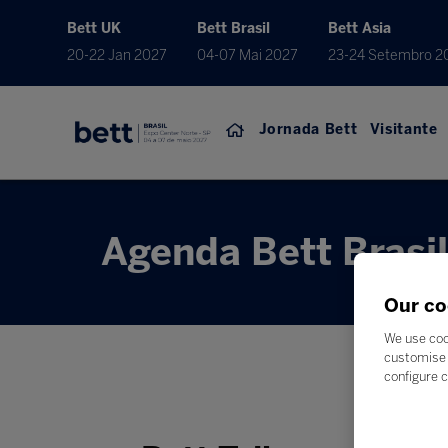
Bett UK
Bett Brasil
Bett Asia
20-22 Jan 2027
04-07 Mai 2027
23-24 Setembro 2
Jornada Bett
Visitante
Agenda Bett Brasi
Our co
We use coo
customise 
configure c