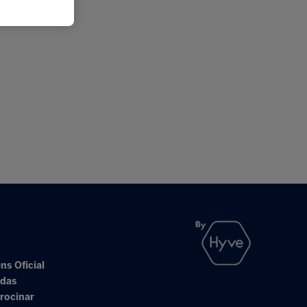
ns Oficial
adas
rocinar