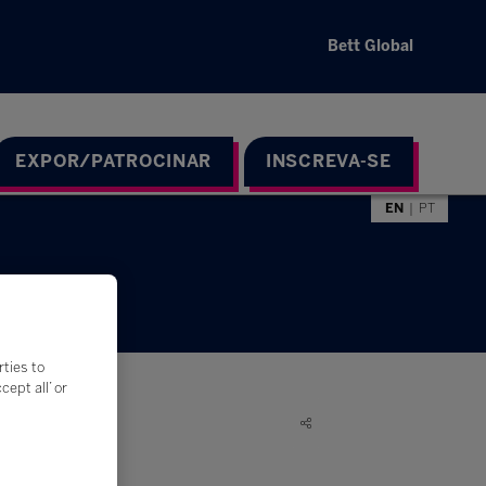
Bett Global
EXPOR/PATROCINAR
INSCREVA-SE
EN
PT
rties to
ept all’ or