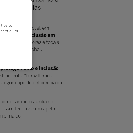
ia das escolas
rties to
lestrantes no total, em
ept all’ or
Ludicidade: inclusão em
scolas, educadores e toda a
a nas lives, recebeu
, protagonismo e inclusão
.
nstrumento, “trabalhando
s algum tipo de deficiência ou
i, como também auxilia no
 disso. Tem todo um apelo
em cima do