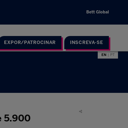
Bett Global
EXPOR/PATROCINAR
INSCREVA-SE
EN
PT
e 5.900