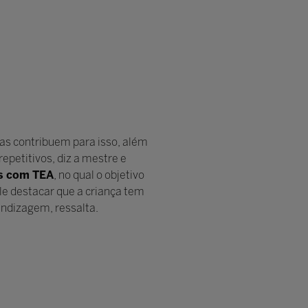
cas contribuem para isso, além
epetitivos, diz a mestre e
es com TEA
, no qual o objetivo
ale destacar que a criança tem
endizagem, ressalta.