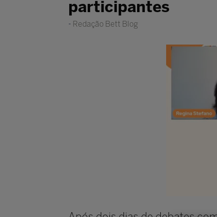
participantes
Redação Bett Blog
Após dois dias de debates com