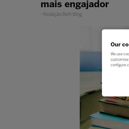
mais engajador
Redação Bett Blog
Our co
We use coo
customise 
configure c