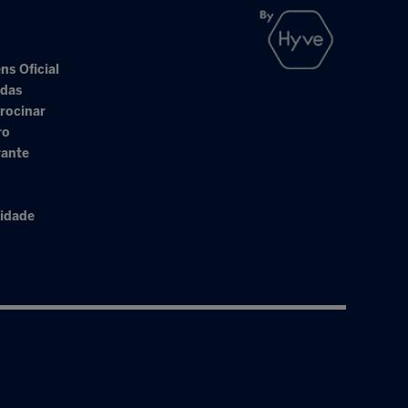
ns Oficial
adas
rocinar
ro
rante
cidade