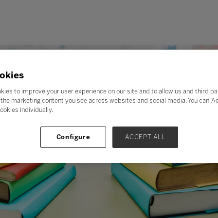
okies
kies to improve your user experience on our site and to allow us and third pa
the marketing content you see across websites and social media. You can ‘Acc
ookies individually.
Configure
ACCEPT ALL