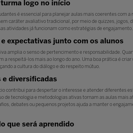
 turma logo no início
dantes é essencial para planejar aulas mais coerentes com a 
sem caráter avaliativo tradicional, por meio de quizzes, jogos,
sas atividades já funcionam como estratégias de engajamento.
e expectativas junto com os alunos
etiva amplia o senso de pertencimento e responsabilidade. Qua
 a respeitá-los mais ao longo do ano. Uma boa prática é cria
çando a cultura do diálogo e do respeito mútuo.
 e diversificadas
cio contribui para despertar o interesse e atender diferentes e
so de tecnologia e metodologias ativas tornam as aulas mais atr
fios, debates ou pequenos projetos ajuda a manter o engajame
do que será aprendido