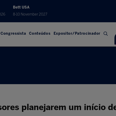
Bett USA
026
8-10 November 2027
Congressista
Conteúdos
Expositor/Patrocinador
sores planejarem um início de