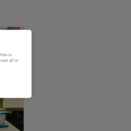
rties to
ept all’ or