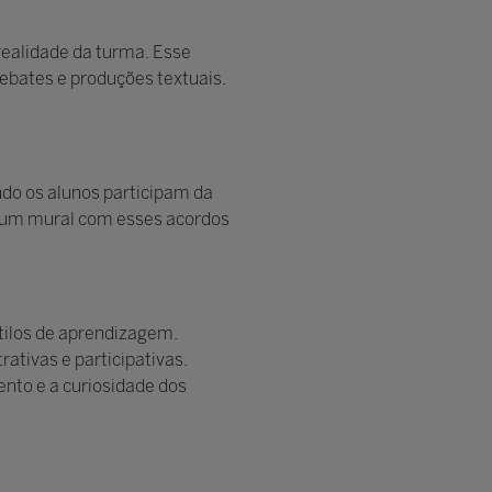
realidade da turma. Esse
 debates e produções textuais.
ndo os alunos participam da
r um mural com esses acordos
stilos de aprendizagem.
ativas e participativas.
nto e a curiosidade dos