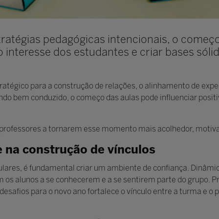
ratégias pedagógicas intencionais, o começ
 o interesse dos estudantes e criar bases sóli
tégico para a construção de relações, o alinhamento de expe
do bem conduzido, o começo das aulas pode influenciar posit
professores a tornarem esse momento mais acolhedor, motivado
e na construção de vínculos
ulares, é fundamental criar um ambiente de confiança. Dinâmi
am os alunos a se conhecerem e a se sentirem parte do grupo
esafios para o novo ano fortalece o vínculo entre a turma e o p