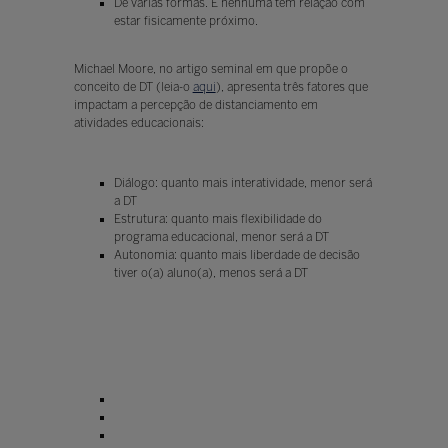
De várias formas. E nenhuma tem relação com
estar fisicamente próximo.
Michael Moore, no artigo seminal em que propõe o
conceito de DT (leia-o
aqui
), apresenta três fatores que
impactam a percepção de distanciamento em
atividades educacionais:
Diálogo: quanto mais interatividade, menor será
a DT
Estrutura: quanto mais flexibilidade do
programa educacional, menor será a DT
Autonomia: quanto mais liberdade de decisão
tiver o(a) aluno(a), menos será a DT