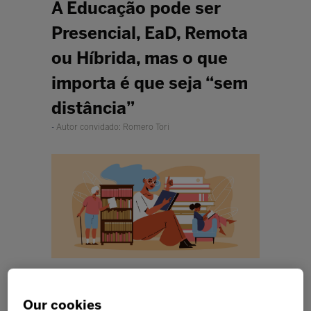
A Educação pode ser
Presencial, EaD, Remota
ou Híbrida, mas o que
importa é que seja “sem
distância”
Autor convidado: Romero Tori
Ouvir
Our cookies