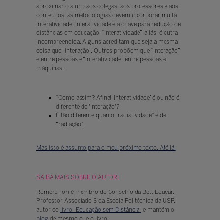
aproximar o aluno aos colegas, aos professores e aos
conteúdos, as metodologias devem incorporar muita
interatividade. Interatividade é a chave para redução de
distâncias em educação. “Interatividade”, aliás, é outra
incompreendida. Alguns acreditam que seja a mesma
coisa que “interação”. Outros propõem que “interação”
é entre pessoas e “interatividade” entre pessoas e
máquinas.
“Como assim? Afinal ‘Interatividade’ é ou não é
diferente de 'interação'?"
É tão diferente quanto “radiatividade” é de
“radiação”.
Mas isso é assunto para o meu próximo texto. Até lá.
SAIBA MAIS SOBRE O AUTOR:
Romero Tori é membro do Conselho da Bett Educar,
Professor Associado 3 da Escola Politécnica da USP,
autor do
livro “Educação sem Distância”
e mantém o
blog
de mesmo que o livro.