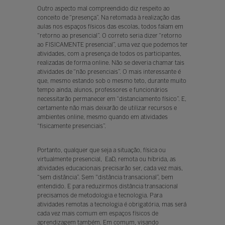
Outro aspecto mal compreendido diz respeito ao
conceito de “presença”. Na retomada à realização das
aulas nos espaços físicos das escolas, todos falam em
“retorno ao presencial”. O correto seria dizer “retorno
ao FISICAMENTE presencial”, uma vez que podemos ter
atividades, com a presença de todos os participantes,
realizadas de forma online. Não se deveria chamar tais
atividades de “não presenciais”. O mais interessante é
que, mesmo estando sob o mesmo teto, durante muito
tempo ainda, alunos, professores e funcionários
necessitarão permanecer em “distanciamento físico”. E,
certamente não mais deixarão de utilizar recursos e
ambientes online, mesmo quando em atividades
“fisicamente presenciais”.
Portanto, qualquer que seja a situação, física ou
virtualmente presencial, EaD, remota ou híbrida, as
atividades educacionais precisarão ser, cada vez mais,
“sem distância”. Sem "distância transacional”, bem
entendido. E para reduzirmos distância transacional
precisamos de metodologia e tecnologia. Para
atividades remotas a tecnologia é obrigatória, mas será
cada vez mais comum em espaços físicos de
aprendizagem também. Em comum, visando