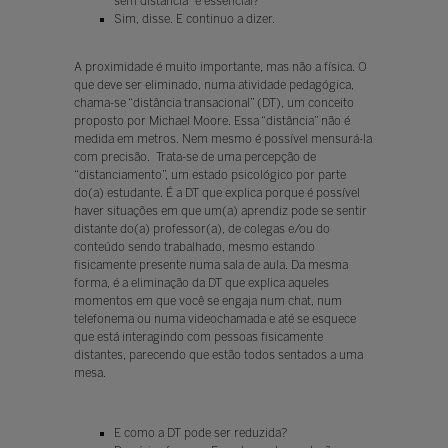
sem distância” é essencial?
Sim, disse. E continuo a dizer.
A proximidade é muito importante, mas não a física. O
que deve ser eliminado, numa atividade pedagógica,
chama-se “distância transacional” (DT), um conceito
proposto por Michael Moore. Essa “distância” não é
medida em metros. Nem mesmo é possível mensurá-la
com precisão. Trata-se de uma percepção de
“distanciamento”, um estado psicológico por parte
do(a) estudante. É a DT que explica porque é possível
haver situações em que um(a) aprendiz pode se sentir
distante do(a) professor(a), de colegas e/ou do
conteúdo sendo trabalhado, mesmo estando
fisicamente presente numa sala de aula. Da mesma
forma, é a eliminação da DT que explica aqueles
momentos em que você se engaja num chat, num
telefonema ou numa videochamada e até se esquece
que está interagindo com pessoas fisicamente
distantes, parecendo que estão todos sentados a uma
mesa.
E como a DT pode ser reduzida?