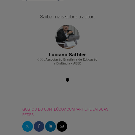
Saiba mais sobre o autor:
 Sathler
Luciano Sathler
Luciano
asileira de Educação
CEO ,
Associação Brasileira de Educação
CEO ,
Associação Br
ia - ABED
a Distância - ABED
a Distânc
GOSTOU DO CONTEÚDO? COMPARTILHE EM SUAS
REDES: