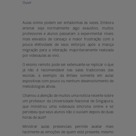
Ouvir
Aulas online podem ser enfadonhas às vezes. Embora
ensinar seja normalmente algo exaustivo, muitos
professores e alunos passaram a experimentar níveis
mais elevados de cansaço e maior frustração com a
pouca efetividade de seus esforços após a maciça
migração para a interação majoritariamente realizada
por videoaulas ao vivo.
O ensino remoto pode ser extenuante se replicar o que
já não é recomendável nas salas tradicionais das
escolas, a exemplo da ênfase somente em aulas
expositivas com pouco ou nenhum desenvolvimento de
metodologias ativas.
Chamou a atenção de muitos uma notícia recente sobre
um professor da Universidade Nacional de Singapura,
que ministrou uma videoaula síncrona online e só
percebeu que seus alunos não o ouviam depois de duas
horas de aula*.
Ministrar aulas presenciais permite avaliar mais
facilmente as emoções de quem está presente, mesmo