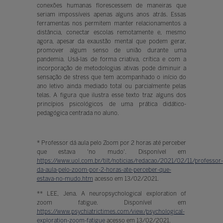
conexões humanas florescessem de maneiras que
seriam impossíveis apenas alguns anos atrás. Essas
ferramentas nos permitem manter relacionamentos a
distância, conectar escolas remotamente e, mesmo
agora, apesar da exaustão mental que podem gerar,
promover algum senso de união durante uma
pandemia. Usá-las de forma criativa, crítica e com a
incorporação de metodologias ativas pode diminuir a
sensação de stress que tem acompanhado o início do
ano letivo ainda mediado total ou parcialmente pelas
telas. A figura que ilustra esse texto traz alguns dos
princípios psicológicos de uma prática didático-
pedagógica centrada no aluno.
* Professor dá aula pelo Zoom por 2 horas até perceber
que estava 'no mudo'. Disponível em
https://www.uol.com.br/tilt/noticias/redacao/2021/02/11/professor-
da-aula-pelo-zoom-por-2-horas-ate-perceber-que-
estava-no-mudo.htm
acesso em 13/02/2021.
** LEE, Jena. A neuropsychological exploration of
zoom fatigue. Disponível em
https://www.psychiatrictimes.com/view/psychological-
exploration-zoom-fatigue
acesso em 13/02/2021.