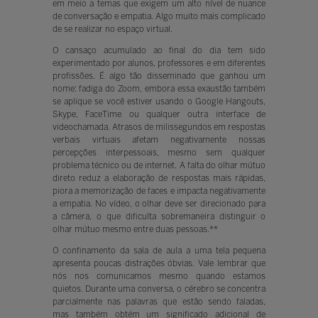
em meio a temas que exigem um alto nível de nuance
de conversação e empatia. Algo muito mais complicado
de se realizar no espaço virtual.
O cansaço acumulado ao final do dia tem sido
experimentado por alunos, professores e em diferentes
profissões. É algo tão disseminado que ganhou um
nome: fadiga do Zoom, embora essa exaustão também
se aplique se você estiver usando o Google Hangouts,
Skype, FaceTime ou qualquer outra interface de
videochamada. Atrasos de milissegundos em respostas
verbais virtuais afetam negativamente nossas
percepções interpessoais, mesmo sem qualquer
problema técnico ou de internet. A falta do olhar mútuo
direto reduz a elaboração de respostas mais rápidas,
piora a memorização de faces e impacta negativamente
a empatia. No vídeo, o olhar deve ser direcionado para
a câmera, o que dificulta sobremaneira distinguir o
olhar mútuo mesmo entre duas pessoas.**
O confinamento da sala de aula a uma tela pequena
apresenta poucas distrações óbvias. Vale lembrar que
nós nos comunicamos mesmo quando estamos
quietos. Durante uma conversa, o cérebro se concentra
parcialmente nas palavras que estão sendo faladas,
mas também obtém um significado adicional de