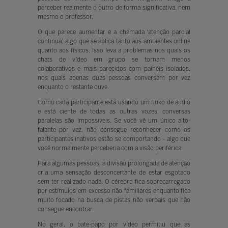
perceber realmente o outro de forma significativa, nem
mesmo o professor.
O que parece aumentar é a chamada ‘atenção parcial
contínua’, algo que se aplica tanto aos ambientes online
quanto aos físicos. Isso leva a problemas nos quais os
chats de vídeo em grupo se tornam menos
colaborativos e mais parecidos com painéis isolados,
nos quais apenas duas pessoas conversam por vez
enquanto o restante ouve.
Como cada participante está usando um fluxo de áudio
e está ciente de todas as outras vozes, conversas
paralelas são impossíveis. Se você vê um único alto-
falante por vez, não consegue reconhecer como os
participantes inativos estão se comportando - algo que
você normalmente perceberia com a visão periférica.
Para algumas pessoas, a divisão prolongada de atenção
cria uma sensação desconcertante de estar esgotado
sem ter realizado nada. O cérebro fica sobrecarregado
por estímulos em excesso não familiares enquanto fica
muito focado na busca de pistas não verbais que não
consegue encontrar.
No geral, o bate-papo por vídeo permitiu que as