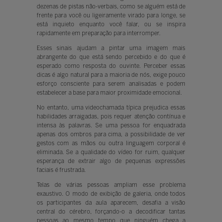
dezenas de pistas não-verbais, como se alguém está de
frente para você ou ligeiramente virado para longe, se
está inquieto enquanto você falar, ou se inspira
rapidamente em preparação para interromper.
Esses sinais ajudam a pintar uma imagem mais
abrangente do que está sendo percebido e do que é
esperado como resposta do ouvinte. Perceber essas
dicas é algo natural para a maioria de nós, exige pouco
esforço consciente para serem analisadas e podem
estabelecer a base para maior proximidade emocional.
No entanto, uma videochamada típica prejudica essas
habilidades arraigadas, pois requer atenção contínua e
intensa às palavras. Se uma pessoa for enquadrada
apenas dos ombros para cima, a possibilidade de ver
gestos com as mãos ou outra linguagem corporal é
eliminada. Se a qualidade do vídeo for ruim, qualquer
esperança de extrair algo de pequenas expressões
faciais é frustrada.
Telas de várias pessoas ampliam esse problema
exaustivo. O modo de exibição de galeria, onde todos
os participantes da aula aparecem, desafia a visão
central do cérebro, forçando-o a decodificar tantas
pessoas ao mesmo tempo que ninguém chega a