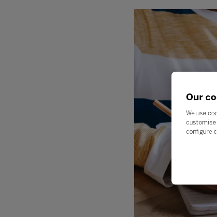
Our co
We use coo
customise 
configure c