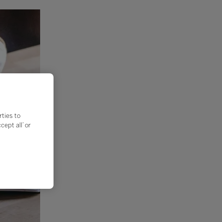
rties to
ept all’ or