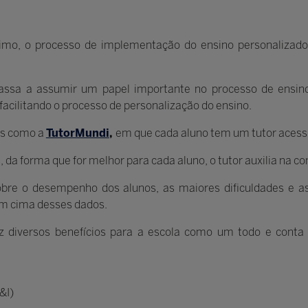
ximo, o processo de implementação do ensino personalizad
passa a assumir um papel importante no processo de ensin
facilitando o processo de personalização do ensino.
ias como a
TutorMundi
,
em que cada aluno tem um tutor acessív
 da forma que for melhor para cada aluno, o tutor auxilia na 
sobre o desempenho dos alunos, as maiores dificuldades e a
em cima desses dados.
az diversos benefícios para a escola como um todo e conta
&I)