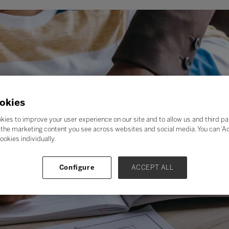
okies
kies to improve your user experience on our site and to allow us and third pa
the marketing content you see across websites and social media. You can ‘Acc
ookies individually.
Configure
ACCEPT ALL