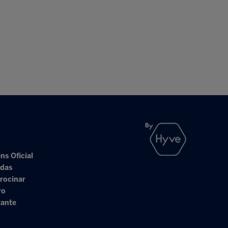
ns Oficial
adas
rocinar
ro
rante