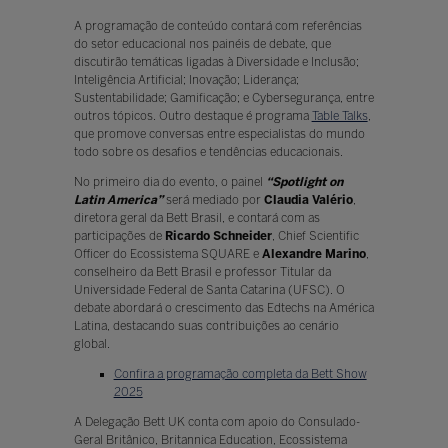
A programação de conteúdo contará com referências
do setor educacional nos painéis de debate, que
discutirão temáticas ligadas à Diversidade e Inclusão;
Inteligência Artificial; Inovação; Liderança;
Sustentabilidade; Gamificação; e Cybersegurança, entre
outros tópicos. Outro destaque é programa
Table Talks
,
que promove conversas entre especialistas do mundo
todo sobre os desafios e tendências educacionais.
No primeiro dia do evento, o painel
“Spotlight on
Latin America”
será mediado por
Claudia Valério
,
diretora geral da Bett Brasil, e contará com as
participações de
Ricardo Schneider
, Chief Scientific
Officer do Ecossistema SQUARE e
Alexandre Marino
,
conselheiro da Bett Brasil e professor Titular da
Universidade Federal de Santa Catarina (UFSC). O
debate abordará o crescimento das Edtechs na América
Latina, destacando suas contribuições ao cenário
global.
Confira a programação completa da Bett Show
2025
A Delegação Bett UK conta com apoio do Consulado-
Geral Britânico, Britannica Education, Ecossistema