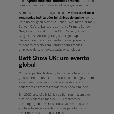
ano,
“Aprendendo hoje, liderando amanhã”
, reflete o
compromisso com inovação e liderança no segmento.
Além disso, a programação incluirá
visitas técnicas a
renomadas instituições britânicas de ensino
, como
Cardinal Vaughan Memorial School, Wellington Primary
School, Oxford, Lansbury Lawrence Primary School,
Grey Coat Hospital, St John XXIII Primary School,
King's Cross Academy, King's College e Open
University, entre outras. Também estão previstas
atividades especiais em Londres com grandes
empresas do setor de educação e tecnologia.
Bett Show UK: um evento
global
Os participantes da delegação brasileira terão visita
guiada à Bett Show, além de acesso ao Lounge VIP, um
espaço exclusivo para troca de experiências com
educadores e gestores escolares de todo o mundo.
Em 2025, a edição britânica da Bett reunirá, em três
dias, educadores e mais de 600 empresas de
tecnologia global, marcas educativas renomadas e
startups fornecedoras de soluções para todos os
cenários e desafios educacionais.