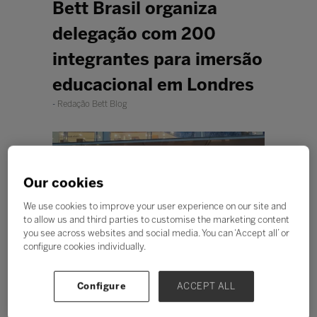
Bett Brasil organiza
delegação com 200
integrantes para imersão
educacional em Londres
Redação Bett Blog
Our cookies
We use cookies to improve your user experience on our site and
to allow us and third parties to customise the marketing content
you see across websites and social media. You can ‘Accept all’ or
Última edição da delegação brasileira promoveu
configure cookies individually.
diversas experiências educacionais no Reino Unido.
Foto: Bett Brasil.
Configure
ACCEPT ALL
De 20 a 24 de janeiro, delegação
brasileira fará visitas técnicas a