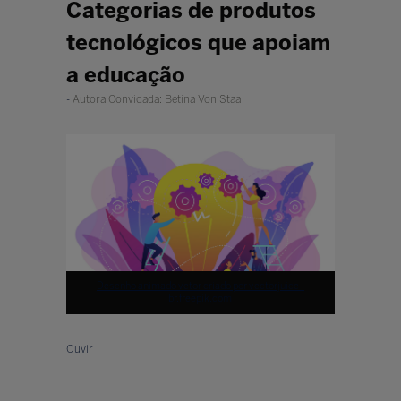
Categorias de produtos
tecnológicos que apoiam
a educação
Autora Convidada: Betina Von Staa
Desenho animado vetor criado por vectorjuice -
br.freepik.com
Ouvir