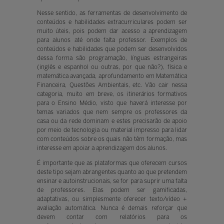
Nesse sentido, as ferramentas de desenvolvimento de
conteúdos e habilidades extracurriculares podem ser
muito úteis, pois podem dar acesso a aprendizagem
para alunos até onde falta professor. Exemplos de
conteúdos e habilidades que podem ser desenvolvidos
dessa forma são programação, línguas estrangeiras
(inglês e espanhol ou outras, por que não?), física e
matemática avançada, aprofundamento em Matemática
Financeira, Questões Ambientais, etc. Vão cair nessa
categoria, muito em breve, os itinerários formativos
para o Ensino Médio, visto que haverá interesse por
temas variados que nem sempre os professores da
casa ou da rede dominam e estes precisarão de apoio
por meio de tecnologia ou material impresso para lidar
com conteúdos sobre os quais não têm formação, mas
interesse em apoiar a aprendizagem dos alunos.
É importante que as plataformas que oferecem cursos
deste tipo sejam abrangentes quanto ao que pretendem
ensinar e autoinstrucionais, se for para suprir uma falta
de professores. Elas podem ser gamificadas,
adaptativas, ou simplesmente oferecer texto/vídeo +
avaliação automática. Nunca é demais reforçar que
devem contar com relatórios para os