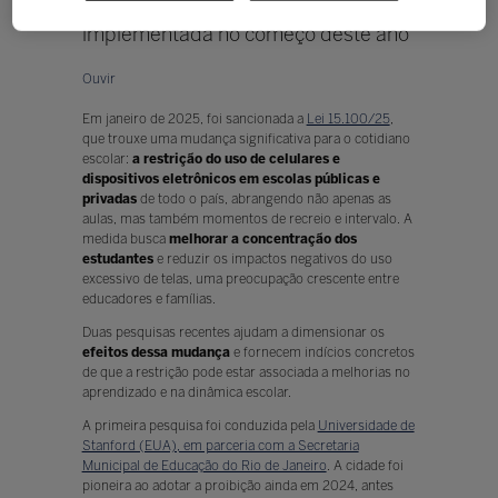
avaliar a nova política educacional
implementada no começo deste ano
Ouvir
Em janeiro de 2025, foi sancionada a
Lei 15.100/25
,
que trouxe uma mudança significativa para o cotidiano
escolar:
a restrição do uso de celulares e
dispositivos eletrônicos em escolas públicas e
privadas
de todo o país, abrangendo não apenas as
aulas, mas também momentos de recreio e intervalo. A
medida busca
melhorar a concentração
dos
estudantes
e reduzir os impactos negativos do uso
excessivo de telas, uma preocupação crescente entre
educadores e famílias.
Duas pesquisas recentes ajudam a dimensionar os
efeitos dessa mudança
e fornecem indícios concretos
de que a restrição pode estar associada a melhorias no
aprendizado e na dinâmica escolar.
A primeira pesquisa foi conduzida pela
Universidade de
Stanford (EUA), em parceria com a Secretaria
Municipal de Educação do Rio de Janeiro
. A cidade foi
pioneira ao adotar a proibição ainda em 2024, antes