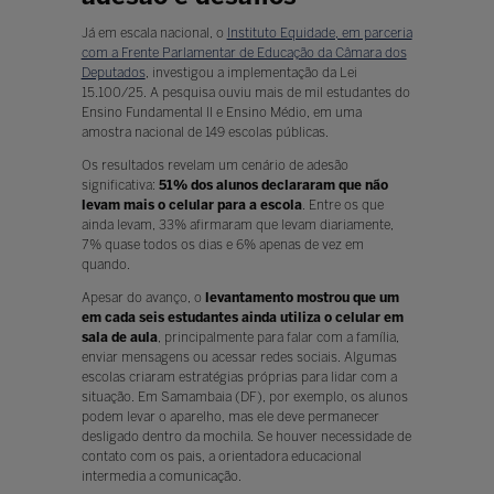
Já em escala nacional, o
Instituto Equidade, em parceria
com a Frente Parlamentar de Educação da Câmara dos
Deputados
, investigou a implementação da Lei
15.100/25. A pesquisa ouviu mais de mil estudantes do
Ensino Fundamental II e Ensino Médio, em uma
amostra nacional de 149 escolas públicas.
Os resultados revelam um cenário de adesão
significativa:
51% dos alunos declararam que não
levam mais o celular para a escola
. Entre os que
ainda levam, 33% afirmaram que levam diariamente,
7% quase todos os dias e 6% apenas de vez em
quando.
Apesar do avanço, o
levantamento mostrou que
um
em cada seis estudantes ainda utiliza o celular em
sala de aula
, principalmente para falar com a família,
enviar mensagens ou acessar redes sociais. Algumas
escolas criaram estratégias próprias para lidar com a
situação. Em Samambaia (DF), por exemplo, os alunos
podem levar o aparelho, mas ele deve permanecer
desligado dentro da mochila. Se houver necessidade de
contato com os pais, a orientadora educacional
intermedia a comunicação.