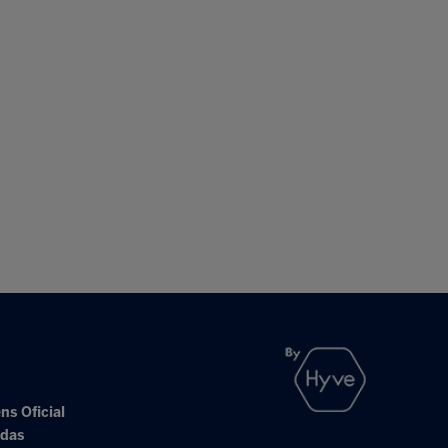
ns Oficial
adas