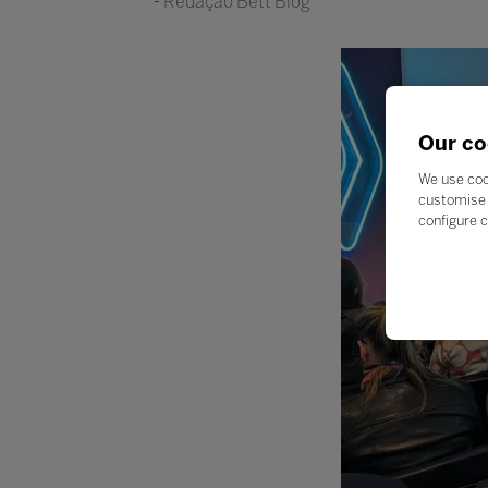
Redação Bett Blog
Our co
We use coo
customise 
configure c