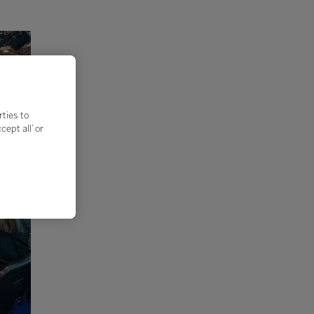
rties to
ept all’ or