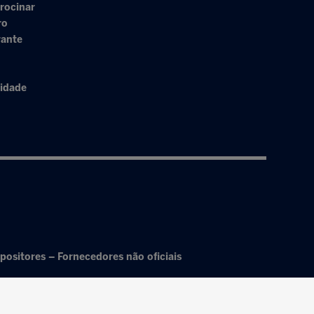
rocinar
ro
rante
cidade
positores – Fornecedores não oficiais