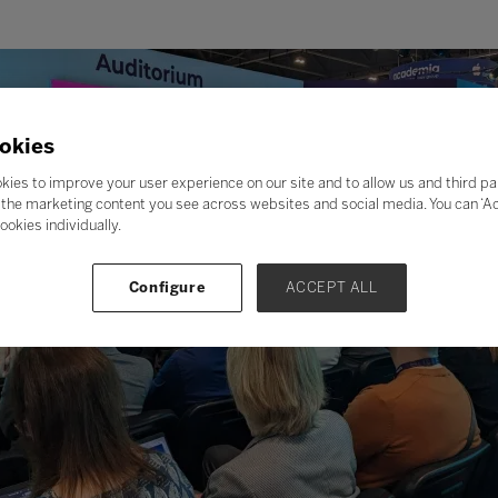
okies
kies to improve your user experience on our site and to allow us and third pa
the marketing content you see across websites and social media. You can ‘Acc
ookies individually.
Configure
ACCEPT ALL