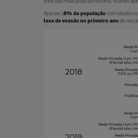
uma das mais altas da história, ficando ap
Apenas 1
8% da população
com idades co
taxa de evasão
no primeiro ano
de cerca