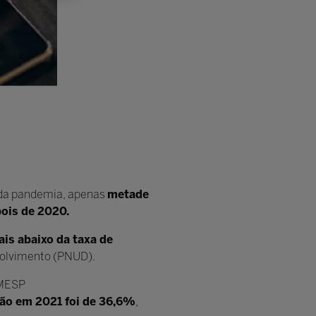
da pandemia, apenas
metade
pois de 2020.
is abaixo da taxa de
volvimento (PNUD).
EMESP
são em 2021 foi de 36,6%
,