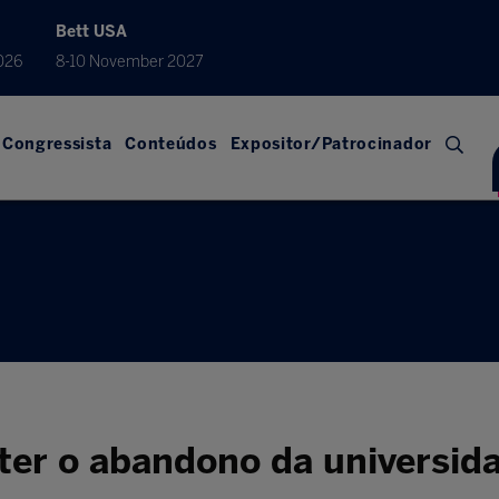
Bett USA
026
8-10 November 2027
Congressista
Conteúdos
Expositor/Patrocinador
er o abandono da universid