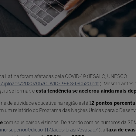
ca Latina foram afetadas pela COVID-19 (IESALC, UNESCO
nt/uploads/2020/05/COVID-19-ES-130520.pdf
). Mesmo antes 
uiu se formar, e
esta tendência se acelerou ainda mais de
a de atividade educativa na região está 1
2 pontos percentua
m um relatório do Programa das Nações Unidas para o Desen
te
com seus países vizinhos. De acordo com os números da S
no-superior/edicao-11/dados-brasil/evasao/
), a
taxa de eva