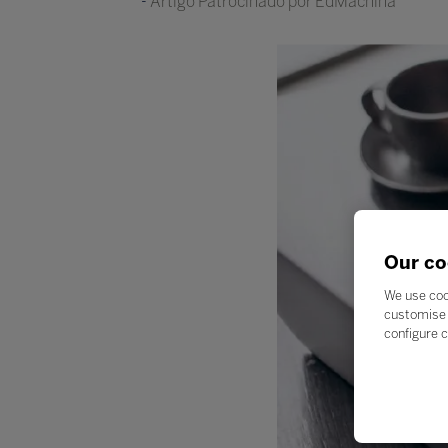
Artigo Patrocinado por EdMachina
Our co
We use coo
customise 
configure c