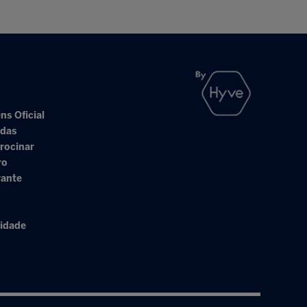
ns Oficial
adas
rocinar
ro
rante
cidade