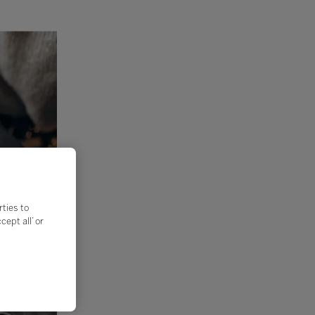
rties to
ept all’ or