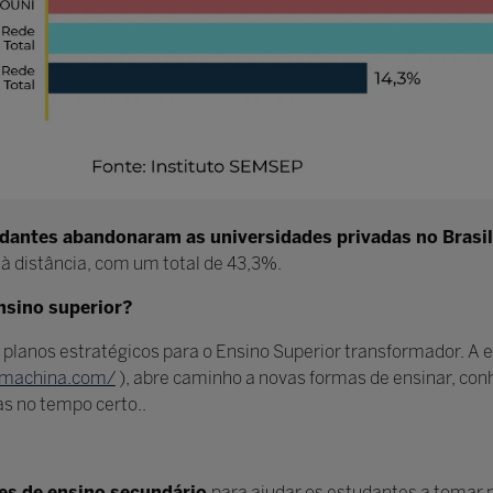
udantes abandonaram as universidades privadas no Brasi
à distância, com um total de 43,3%.
nsino superior?
r planos estratégicos para o Ensino Superior transformador. A
dmachina.com/
), abre caminho a novas formas de ensinar, con
s no tempo certo..
ões de ensino secundário
para ajudar os estudantes a tomar