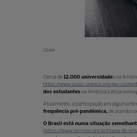
Ouvir
Cerca de
12.000 universidade
s na Améri
https://www.iesalc.unesco.org/wp-conte
dos estudantes
na América Latina conseg
Atualmente, a participação em alguma form
frequência pré-pandémica,
de acordo co
O Brasil está numa situação semelhan
(
https://www.semesp.org.br/mapa-do-ensi