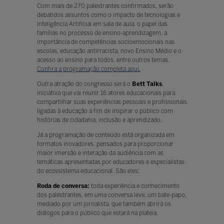
Com mais de 270 palestrantes confirmados, serão
debatidos assuntos como o impacto de tecnologias e
Inteligência Artificial em sala de aula, o papel das
famílias no processo de ensino-aprendizagem, a
importância de competências socioemocionais nas
escolas, educação antirracista, novo Ensino Médio e o
acesso ao ensino para todos, entre outros temas.
Confira a programação completa aqui.
Outra atração do congresso será o
Bett Talks
,
iniciativa que vai reunir 16 atores educacionais para
compartilhar suas experiências pessoais e profissionais
ligadas à educação a fim de inspirar o público com
histórias de cidadania, inclusão e aprendizado.
Já a programação de conteúdo está organizada em
formatos inovadores, pensados para proporcionar
maior imersão e interação da audiência com as
temáticas apresentadas por educadores e especialistas
do ecossistema educacional. São eles:
Roda de conversa:
toda experiência e conhecimento
dos palestrantes, em uma conversa leve, um bate-papo,
mediado por um jornalista, que também abrirá os
diálogos para o público que estará na plateia.