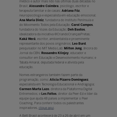
médico e autor mais lido nas últimas duas décadas no
Brasil;
Alexandre Coimbra
, psicólogo, escritor e
terapeuta familiar e de casais;
Adriana Fóz
,
neuropsicóloga e especialista em educação emocional;
Ana Maria Diniz
, fundadora do Instituto Península e
do Movimento Todos pela Educação;
Carol Campos
,
fundadora do Vozes da Educação;
Deh Bastos
,
idealizadora da iniciativa @CriandoCriançasPretas;
Kaká Werá
, escritor, ambientalista e proeminente
representante dos povos originários;
Leo Burd
,
pesquisador no MIT Media Lab;
Milton Jung
, âncora do
Jornal da CBN;
Rossandro Klinjey
, educador e
consultor em Educação e Desenvolvimento Humano; e
Tabata Amaral, deputada federal e ativista pela
educação.
Nomes estrangeiros também fazem parte da
programação, como:
Alicia Pizarro Dominguez
,
especialista em Tecnologia Educacional e Andragogia;
Carmen Marta Lazo
, diretora da Plataforma Digital
Entremedios; e
Les Foltos
, diretor da Peer-Ed e líder da
equipe que ajuda 48 países a implementar o Peer
Coaching. Para conferir todos os palestrantes
inspiradores,
clique aqui
.
A Bett Brasil acontecerá de 23 a 26 de abril em um