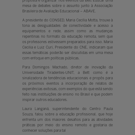
proposta é organizar nos eventos da Bett Educar uma
mesa de debates sobre o assunto junto à Associação
Brasileira de Avaliação Educacional – ABAVE.
A presidente do CONSED, Maria Cecília Motta, trouxe à
tona as desigualdades de conectividade e acesso a
equipamentos e rede, assim como as mudanças
repentinas no formato da educação remota, sem que
os professores estivessem preparados para isso. Maria
Cecilia e Luiz Curi, Presidente do CNE, indicaram que
essas temáticas poderão ser discutidas em uma mesa
com enfoque em políticas públicas.
Para Domingos Machado, diretor de inovação da
Universidade Tiradentes-UNIT, a Bett como é a
sinalizadora de tendências educacionais e propôs para
os próximos eventos a incorporação de relatos de
experiências exitosas, com exemplos do que está sendo
feito nas instituições de ensino no Brasil e que podem
inspirar outros educadores.
Laura Langaná, superintendente do Centro Paula
Souza, falou sobre a educação profissional, que hoje
enfrenta um dos maiores desafios para as atividades
práticas por meio do ensino remoto e gostaria de
conhecer soluções para tal