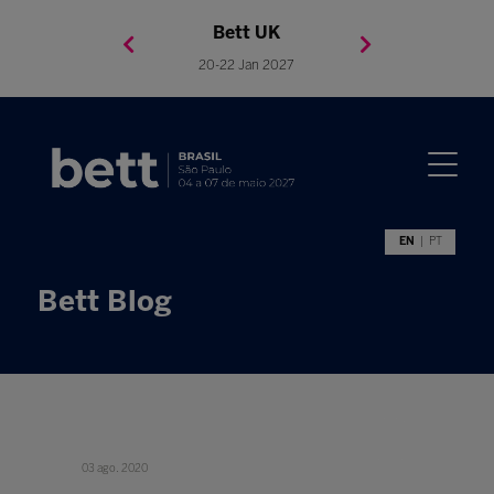
Bett Brasil
Bett Asia
Bett USA
Bett UK
23-24 Setembro 2026
8-10 November 2027
05-08 Mai 2026
20-22 Jan 2027
EN
PT
Bett Blog
03 ago. 2020