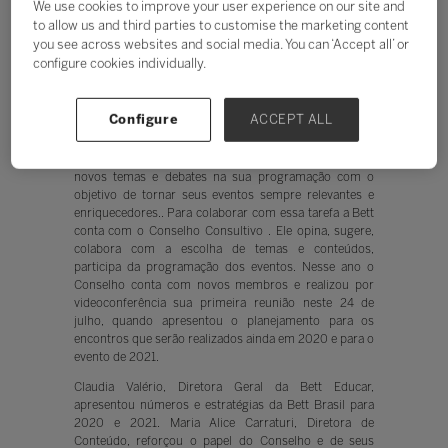
We use cookies to improve your user experience on our site and
to allow us and third parties to customise the marketing content
Ouvir
you see across websites and social media. You can ‘Accept all’ or
configure cookies individually.
A Bett Educar, maior evento de educação da América
Configure
ACCEPT ALL
Latina, tem o compromisso de ser a plataforma de
conteúdos e relacionamento para a educação e a
tecnologia. Para isso, trabalha constantemente com
novos temas e debates na sua programação com o
objetivo de tornar seus eventos sempre relevantes e
enriquecedores.. Para colaborar com essa tarefa a Bett
conta com o Conselho Consultivo . Ele opina, sugere,
colabora com a escolha de temas e conteúdos,
participa da programação dos eventos. Nesse ano o
Conselho conta com novos membros e realizou por
videoconferência sua primeira reunião neste 24 de
julho, quando apresentou o planejamento para os
encontros que serão realizados ainda em 2020 e para o
evento de 2021.
Claudia Valério, Diretora Geral da Bett Educar,
apresentou números e estratégias da Bett Brasil para
2020 e 2021. Maria Alice Carraturi, Diretora de
Conteúdo, reforçou o papel do Conselho e de seus