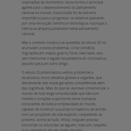
inspirações do iluminismo, ela se tornou o principal
agente para o desenvolvimento do pensamento
racional no mundo. Essa função foi de extrema
importância para o progresso; se estamos passando
por uma revolução científica e tecnológica, é porque a
ciência se ampara justamente nesse pensamento
racional.
Mas o contexto mudou e as questões do século 20 se
acumulam a novos problemas. Crise climática,
migrações em massa, guerra, fome, fake news, isso
sem mencionar o legado da pandemia do coronavírus,
assunto para um outro artigo.
O século 21 potencializou velhos problemas e
escancarou novos desafios globais e urgentes, que
demandarão das novas gerações competências além
das cognitivas. Mais do que ler, escrever e memorizar, o
mundo de hoje exige uma educação que fale com
mentes e corações e que forme seres humanos
conscientes de toda a complexidade do mundo,
capazes de construir sua própria trajetória, de acordo
com um propósito de vida explícito, respeitando ao
próximo, acima de tudo. Afinal, ninguém precisa
concordar ou discordar de alguém, mas sim, respeitá-
la ou respeitá-lo em seu ponto de vista.