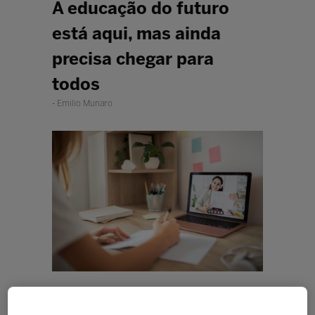
A educação do futuro
está aqui, mas ainda
precisa chegar para
todos
Emilio Munaro
Instituições de ensino necessitam
expandir suas fronteiras, apoiando