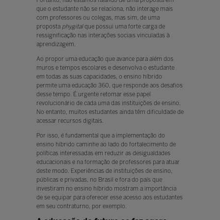
Portanto, não estamos falando de uma proposta em
que o estudante não se relaciona, não interage mais
com professores ou colegas, mas sim, de uma
proposta
phygital
que possui uma forte carga de
ressignificação nas interações sociais vinculadas à
aprendizagem.
Ao propor uma educação que avance para além dos
muros e tempos escolares e desenvolva o estudante
em todas as suas capacidades, o ensino híbrido
permite uma educação 360, que responde aos desafios
desse tempo. É urgente retomar esse papel
revolucionário de cada uma das instituições de ensino.
No entanto, muitos estudantes ainda têm dificuldade de
acessar recursos digitais.
Por isso, é fundamental que a implementação do
ensino híbrido caminhe ao lado do fortalecimento de
políticas interessadas em reduzir as desigualdades
educacionais e na formação de professores para atuar
deste modo. Experiências de instituições de ensino,
públicas e privadas, no Brasil e fora do país que
investiram no ensino híbrido mostram a importância
de se equipar para oferecer esse acesso aos estudantes
em seu contraturno, por exemplo.