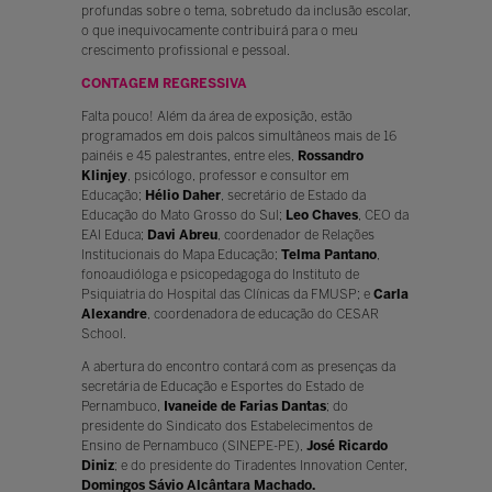
profundas sobre o tema, sobretudo da inclusão escolar,
o que inequivocamente contribuirá para o meu
crescimento profissional e pessoal.
CONTAGEM REGRESSIVA
Falta pouco! Além da área de exposição, estão
programados em dois palcos simultâneos mais de 16
painéis e 45 palestrantes, entre eles,
Rossandro
Klinjey
, psicólogo, professor e consultor em
Educação;
Hélio Daher
, secretário de Estado da
Educação do Mato Grosso do Sul;
Leo Chaves
, CEO da
EAI Educa;
Davi Abreu
, coordenador de Relações
Institucionais do Mapa Educação;
Telma Pantano
,
fonoaudióloga e psicopedagoga do Instituto de
Psiquiatria do Hospital das Clínicas da FMUSP; e
Carla
Alexandre
, coordenadora de educação do CESAR
School.
A abertura do encontro contará com as presenças da
secretária de Educação e Esportes do Estado de
Pernambuco,
Ivaneide de Farias Dantas
; do
presidente do Sindicato dos Estabelecimentos de
Ensino de Pernambuco (SINEPE-PE),
José Ricardo
Diniz
; e do presidente do Tiradentes Innovation Center,
Domingos Sávio Alcântara Machado.