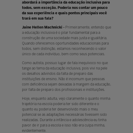
abordará a importância da educação inclusiva para
todos, sem exceção. Poderia nos contar um pouco
da sua experiência e quais pontos principais você
trará em sua fala?
Jaíne Hellen Machnicki -
Primeiramente, entendo que
a educação inclusiva é o pilar fundamental para a
construção de uma sociedade mais justa e igualitária.
Quando oferecemos oportunidades educacionais para
todos, sem distinção, estamos reconhecendo o valor
único de cada indivíduo, bem como seus potenciais.
Como autista, possuo lugar de fala inequívoco no que
tange ao tema da educação inclusiva, pois vivi na pele
os desafios advindos da falta de preparo das
instituições de ensino. Não é incomum que pessoas
com deficiência sejam deixadas à margem da educação,
por falta de preparo dos profissionais e instituições.
Hoje, enquanto adulta, vejo claramente o quanto minha
trajetória na escola poderia ter sido diferente e o
quanto eu poderia ter desenvolvido mais o meu
potencial se as adaptações necessárias tivessem sido
realizadas. Durante a infância e adolescência eu tinha
pavor de ir para a escola e isso não era culpa minha,
evidentemente.