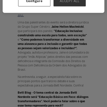
Configure
ACCEPT ALL
para o ecossistema educacional. As inscrições para o
congresso estão abertas e
podem ser feitas aqui.
A
visitação à área de exposição é gratuita e
pode ser feita
aqui.
Uma das palestrantes do evento será a diretora jurídica
do Grupo Super Cérebro,
Jaíne Hellen Machnicki
,
que participará dos painéis:
"Educação Inclusiva:
construindo uma escola para todos, sem exceção"
e
“Como podemos transformar a diversidade em
uma alavanca para a inclusão e garantir que todas
as pessoas sejam valorizadas e incluídas?”.
Advogada, autista e professora, Jaíne é cofundadora do
projeto “Imãs Atípicas” pelos direitos das pessoas com
deficiência e integrante da Comissão dos Direitos da
Pessoa com Deficiência da Ordem dos Advogados do
Brasil.
Na entrevista, a seguir, a especialista fala sobre os
principais pontos que trará no debate e suas
expectativas para a Jornada Bett Nordeste. Confira!
Bett Blog - O tema central da Jornada Bett
Nordeste será “Educação Básica em Foco: diálogos
transformadores”. Você poderia falar sobre o que
esse tema representa para você?