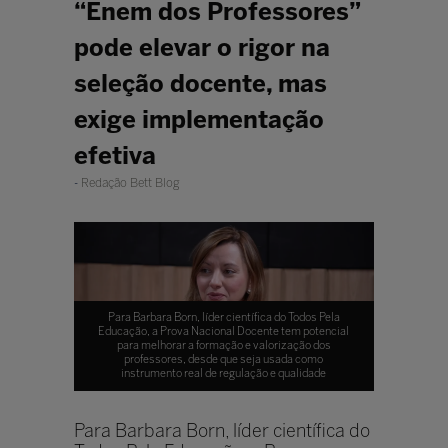
“Enem dos Professores”
pode elevar o rigor na
seleção docente, mas
exige implementação
efetiva
Redação Bett Blog
Para Barbara Born, líder científica do Todos Pela
Educação, a Prova Nacional Docente tem potencial
para melhorar a formação e valorização dos
professores, desde que seja usada como
instrumento real de regulação e qualidade
Para Barbara Born, líder científica do