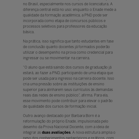
no Brasil, especialmente nos cursos de licenciatura. A
diferença central está no uso: enquanto o Enade mede a
qualidade da formação acadêmica, a PND pode ser
incorporada como etapa de concursos públicos e
processos seletivos para professores da educação
básica.
Na prática, isso significa que tanto estudantes em fase
de conclusão quanto docentes já formados poderão
utilizar o desempenho na prova como credencial para
ingressar ou se movimentar na carreira.
“O aluno que está saindo dos cursos de graduação já
estará, ao fazer a PND, participando de uma etapa que
pode ser usada para ingresso na carreira docente. Isso
cria uma pressão sobre as instituições de ensino
superior para alinharem seus currículos às demandas
reais das redes de ensino público”, afirma. Para ela,
esse movimento pode contribuir para elevar o padrão
de qualidade dos cursos de formação inicial.
Outro avanço destacado por Barbara Born é a
reformulação do próprio Enade, impulsionada pelo
desenho da Prova Nacional Docente, com a ideia de
integrar as
duas avaliações
. A nova estrutura amplia o
peso dos conhecimentos pedagógicos e práticos, com