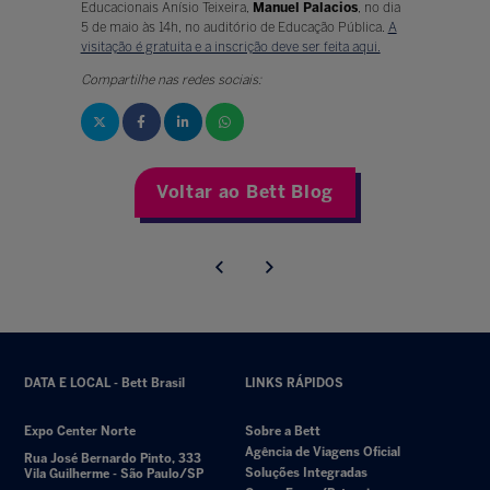
Educacionais Anísio Teixeira,
Manuel Palacios
, no dia
5 de maio às 14h, no auditório de Educação Pública.
A
visitação é gratuita e a inscrição deve ser feita aqui.
Compartilhe nas redes sociais:
Voltar ao Bett Blog
DATA E LOCAL - Bett Brasil
LINKS RÁPIDOS
Expo Center Norte
Sobre a Bett
Agência de Viagens Oficial
Rua José Bernardo Pinto, 333
Soluções Integradas
Vila Guilherme - São Paulo/SP