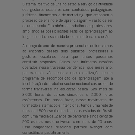
Sistema Positivo de Ensino estão a serviço da atividade
dos gestores escolares com conteúdos pedagógicos,
jurídicos, financeiros e de marketing, que amparam o
processo de ensino e de aprendizagem – razão de ser
de uma escola. E também do trabalho dos professores,
ampliando as possibilidades reais de aprendizagem ao
longo de toda a escolaridade, com coerência e coesão.
Ao longo do ano, de maneira presencial e online, vamos
ao encontro desses dois públicos, professores e
gestores escolares, para que juntos possamos
construir respostas lúcidas aos inúmeros desafios
operados nessa travessia pandêmica, que nesse ano,
por exemplo, vão desde a operacionalização de um
programa de recomposição de aprendizagem até a
identificação do trabalho socioemocional costurado de
forma transversal na educação básica. São mais de
3.000 horas de cursos síncronos e 2.000 horas
assíncronas. Em nosso favor, nesse movimento de
formação sistemático e intencional, temos uma rede de
mais de 1.800 escolas em todos os estados do Brasil,
com uma média de 12 anos de parceria e ainda cerca de
500 escolas nesse universo, com mais de 20 anos.
Essa longevidade relacional permite avançar com
consistência, paulatinamente.