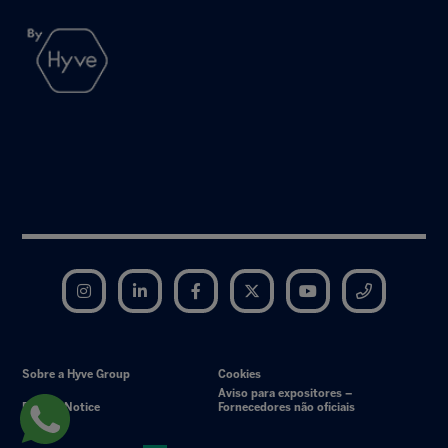
Instagram
LinkedIn
Facebook
Twitter
YouTube
Telegram
Sobre a Hyve Group
Cookies
Aviso para expositores –
Privacy Notice
Fornecedores não oficiais