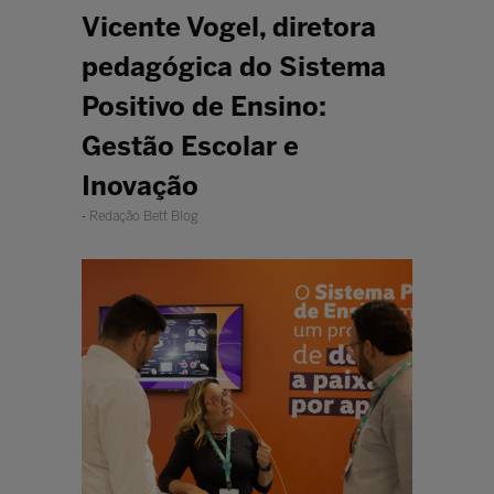
Vicente Vogel, diretora
pedagógica do Sistema
Positivo de Ensino:
Gestão Escolar e
Inovação
Redação Bett Blog