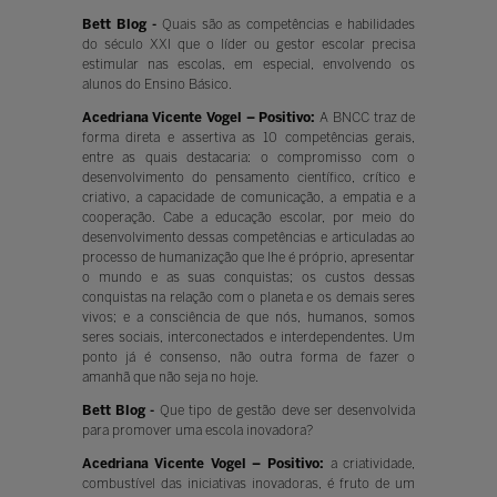
Bett Blog -
Quais são as competências e habilidades
do século XXI que o líder ou gestor escolar precisa
estimular nas escolas, em especial, envolvendo os
alunos do Ensino Básico.
Acedriana Vicente Vogel – Positivo:
A BNCC traz de
forma direta e assertiva as 10 competências gerais,
entre as quais destacaria: o compromisso com o
desenvolvimento do pensamento científico, crítico e
criativo, a capacidade de comunicação, a empatia e a
cooperação. Cabe a educação escolar, por meio do
desenvolvimento dessas competências e articuladas ao
processo de humanização que lhe é próprio, apresentar
o mundo e as suas conquistas; os custos dessas
conquistas na relação com o planeta e os demais seres
vivos; e a consciência de que nós, humanos, somos
seres sociais, interconectados e interdependentes. Um
ponto já é consenso, não outra forma de fazer o
amanhã que não seja no hoje.
Bett Blog -
Que tipo de gestão deve ser desenvolvida
para promover uma escola inovadora?
Acedriana Vicente Vogel – Positivo:
a criatividade,
combustível das iniciativas inovadoras, é fruto de um