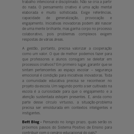
trabalho intencional e disciplinado. Não se cria a partir
do nada. O pensamento criativo é uma ação mental
elaborada e muito sofisticada. Exige referências,
capacidade de generalização, provocação e
engajamento. Iniciativas inovadoras podem até nascer
de uma mente brilhante, mas ganha corpo no processo
colaborativo, pois problemas complexos exigem
respostas de várias áreas.
A gestão, portanto, precisa valorizar a cooperação
como um valor. O que de melhor podemos fazer para
que professores e alunos consigam se deleitar em
processos criativos? Em primeiro lugar, garantir que se
sintam pertencentes ao espaço escolar – segurança
emocional é condição para iniciativas inovadoras. Toda
a comunidade educativa precisa se reconhecer no
projeto da escola. Um segundo ponto a ser cultivado na
escola é a curiosidade para que o engajamento e a
atenção sustentada estejam presentes. E, ainda como
parte desse círculo virtuoso, a situação-problema
precisa ser emoldurada em contextos inteligentes e
instigantes.
Bett Blog -
Pensando no longo prazo, quais serão os
próximos passos do Sistema Positivo de Ensino para
contribuir com o cenário educacional do país?