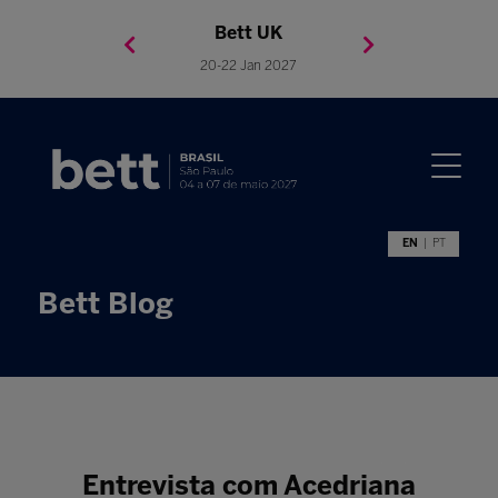
Bett Brasil
Bett Asia
Bett USA
Bett UK
23-24 Setembro 2026
8-10 November 2027
05-08 Mai 2026
20-22 Jan 2027
EN
PT
Bett Blog
Entrevista com Acedriana