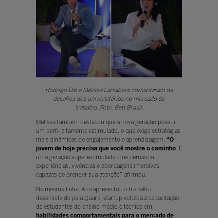
Rodrigo Dib e Melissa Larrabure comentaram os
desafios dos universitários no mercado de
trabalho. Foto: Bett Brasil.
Melissa também destacou que a nova geração possui
um perfil altamente estimulado, o que exige estratégias
mais dinâmicas de engajamento e aprendizagem.
“O
jovem de hoje precisa que você mostre o caminho
. É
uma geração superestimulada, que demanda
experiências, vivências e abordagens imersivas,
capazes de prender sua atenção”, afirmou.
Na mesma linha, Ana apresentou o trabalho
desenvolvido pela Quark, startup voltada à capacitação
de estudantes do ensino médio e técnico em
habilidades comportamentais para o mercado de