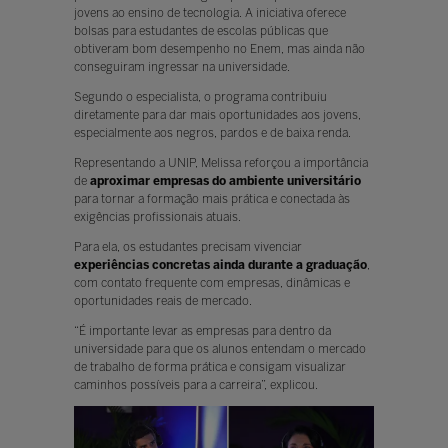
jovens ao ensino de tecnologia. A iniciativa oferece
bolsas para estudantes de escolas públicas que
obtiveram bom desempenho no Enem, mas ainda não
conseguiram ingressar na universidade.
Segundo o especialista, o programa contribuiu
diretamente para dar mais oportunidades aos jovens,
especialmente aos negros, pardos e de baixa renda.
Representando a UNIP, Melissa reforçou a importância
de
aproximar
empresas do ambiente universitário
para tornar a formação mais prática e conectada às
exigências profissionais atuais.
Para ela, os estudantes precisam vivenciar
experiências concretas
ainda durante a graduação
,
com contato frequente com empresas, dinâmicas e
oportunidades reais de mercado.
“É importante levar as empresas para dentro da
universidade para que os alunos entendam o mercado
de trabalho de forma prática e consigam visualizar
caminhos possíveis para a carreira”, explicou.