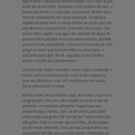
significando riqueza de possibilidades. Só o vazio é que
pode ser preenchido. Deixando o tom poético de lado, a
pausa das férias e o vazio das
vacaciones
, servem para
renovar, reabastecer em força e energia. Os tempos
digitais ocupam tanto o nosso tempo de modo que não
percebemos o quanto ficar conectado nos ocupa. Fala-
se em detox digital, mas aqui falo também de detox de
pensamentos pesados e muitas vezes nocivos, aqueles
que nos criam armadilhas, inclusive boicotando ler este
artigo ou outro que te faça refletir na dose certa: o
suficiente para agir. Afinal, segundo nosso cérebro,
esta é a função dos pensamentos.
Convido-lhe, neste momento, e sem culpa, a repensar o
modo como costuma pensar suas férias e realizá-la,
pois ela não é luxo, mas sim receita para sua saúde
física, emocional e mental.
Muitas vezes não podemos viajar, nem fazer o que fora
programado, mas isso não impede de você se dar de
presente, um presente diferente! Sugiro que seu
presente seja o tempo. Sim, se dê tempo para fazer
mais coisas que gosta. Dê “um tempo” para coisas que
não gosta. Faça no tempo que escolheu, as atividades
de um modo diferente. Você já viveu a experiência da
uva-passa? Se não, procure pelo áudio “meditação da