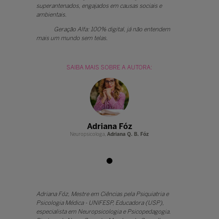
superantenados, engajados em causas sociais e
ambientais.
Geração Alfa: 100% digital, já não entendem
mais um mundo sem telas.
SAIBA MAIS SOBRE A AUTORA:
na Fóz
Adriana Fóz
Adria
Adriana Q. B. Fóz
Neuropsicologa,
Adriana Q. B. Fóz
Neuropsicologa,
Adriana Fóz, Mestre em Ciências pela Psiquiatria e
Psicologia Médica - UNIFESP, Educadora (USP),
especialista em Neuropsicologia e Psicopedagogia.