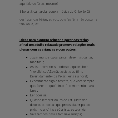
aqui falo de férias, mesmo!
E bora lá, cantarolar aquela música do Gilberto Gil:
desfrutar das férias, eu vou, pois “as féria não costuma
faiá, oh la, lá!”.
Dicas para o adulto brincar e gozar das férias,
afinal um adulto relaxado promove relações mais
plenas com as crianças e com outros:
Jogar muitos jogos, pintar, desenhar, cantar,
meditar...;
Assistir romances, pode ser aqueles bem
”novelísticos”.Se não assistiu ao filme
Divertidamente (da Pixar), esta é a hora!;
Experimente algo diferente, que você sempre
quis fazer ou que “pintou” no momento, para
fazer;
Ler poesias;
Quando lembrar do “to do list” (lista dos
deveres ou coisas que precisa fazer para o
próximo ano) faça só a lista, se te aliviar.
Viva tempos para a família e amigos;