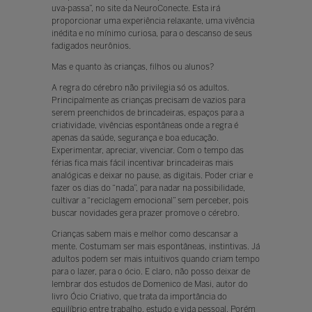
uva-passa”, no site da NeuroConecte. Esta irá
proporcionar uma experiência relaxante, uma vivência
inédita e no mínimo curiosa, para o descanso de seus
fadigados neurônios.
Mas e quanto às crianças, filhos ou alunos?
A regra do cérebro não privilegia só os adultos.
Principalmente as crianças precisam de vazios para
serem preenchidos de brincadeiras, espaços para a
criatividade, vivências espontâneas onde a regra é
apenas da saúde, segurança e boa educação.
Experimentar, apreciar, vivenciar. Com o tempo das
férias fica mais fácil incentivar brincadeiras mais
analógicas e deixar no pause, as digitais. Poder criar e
fazer os dias do “nada”, para nadar na possibilidade,
cultivar a “reciclagem emocional” sem perceber, pois
buscar novidades gera prazer promove o cérebro.
Crianças sabem mais e melhor como descansar a
mente. Costumam ser mais espontâneas, instintivas. Já
adultos podem ser mais intuitivos quando criam tempo
para o lazer, para o ócio. E claro, não posso deixar de
lembrar dos estudos de Domenico de Masi, autor do
livro Ócio Criativo, que trata da importância do
equilíbrio entre trabalho, estudo e vida pessoal. Porém