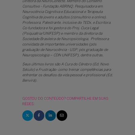
Diretora da NeuroConecte. Membro do Conselho
Consultivo - Fundação ABRINQ. Pesquisadora em
Neurociência Cognitiva e Educacional e Terapeuta
Cognitiva de jovens e adultos (consultório e online).
Professora, Palestrante, inclusive do TEDx, e Escritora.
Co-fundadora e foi gestora do Proj. Cuca Legal
(Psiquiatria/UNIFESP) e membro da diretoria da
Sociedade Brasileira de Neuropsicologia. Professora
convidada de importantes universidades (pós
graduação de Neurociência - USP; pós graduação de
Neuropsicologia – CDN UNIFESP), dentre outras.
Seus últimos livros são A Cura do Cérebro (Ed. Novo
Século) e Frustração- como treinar competências para
enfrentar os desafios da vida pessoal e profissional (Ed.
Benvirá).
GOSTOU DO CONTEÚDO? COMPARTILHE EM SUAS
REDES: