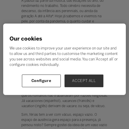
A pausa faz parte da música, das estações do ano, do
rendimento no trabalho. Todo cérebro necessita de
descanso, da infância aos perennials, ou ainda da
geração A até a Alfa*. Hoje já sabemos e vivemos na
pele, por conta da pandemia, o quanto cuidar e
priorizar os tempos de nossas atividades é
fundamental para a saúde integral e para a educação.
Our cookies
O descanso, des-canso, ou melhor, “tirar” o cansaço,
gera renovação, como podemos perceber pelo
We use cookies to improve your user experience on our site and
funcionamento da nossa máquina da vida, o verdadeiro
to allow us and third parties to customise the marketing content
criador de tudo nas palavras do neurocientista Miguel
you see across websites and social media. You can ‘Accept all’ or
Nicolelis: o cérebro, por meio da necessidade em
configure cookies individually.
dormir, por exemplo. Todo dia precisamos vivenciar o
sono em uma certa medida, para que um novo dia seja
vivido.
Configure
ACCEPT ALL
Não posso deixar de relembrar sobre o vocábulo férias
que tem origem no latim
feriae
, o qual era os dias em
que os romanos não trabalhavam por razões religiosas.
Já
vacaciones
(espanhol),
vacances
(francês) e
vacation
(inglês) derivam de
vacare
, ou seja, de vácuo.
Sim, férias tem a ver com vácuo, espaço vazio. O
espaço de ausência gera espaço para a presença, já
pensou nisto? Sempre gostei da ideia de um vaso vazio