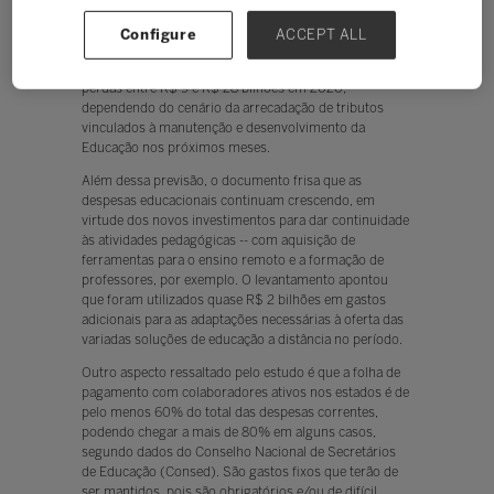
Um estudo realizado pelo Instituto Unibanco sobre os
impactos econômicos da pandemia do novo
Configure
ACCEPT ALL
coronavírus no setor educacional brasileiro revelou que
o conjunto das redes estaduais de ensino deve sofrer
perdas entre R$ 9 e R$ 28 bilhões em 2020,
dependendo do cenário da arrecadação de tributos
vinculados à manutenção e desenvolvimento da
Educação nos próximos meses.
Além dessa previsão, o documento frisa que as
despesas educacionais continuam crescendo, em
virtude dos novos investimentos para dar continuidade
às atividades pedagógicas -- com aquisição de
ferramentas para o ensino remoto e a formação de
professores, por exemplo. O levantamento apontou
que foram utilizados quase R$ 2 bilhões em gastos
adicionais para as adaptações necessárias à oferta das
variadas soluções de educação a distância no período.
Outro aspecto ressaltado pelo estudo é que a folha de
pagamento com colaboradores ativos nos estados é de
pelo menos 60% do total das despesas correntes,
podendo chegar a mais de 80% em alguns casos,
segundo dados do Conselho Nacional de Secretários
de Educação (Consed). São gastos fixos que terão de
ser mantidos, pois são obrigatórios e/ou de difícil