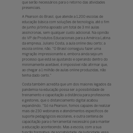
que serão necessários para o retorno das atividades
presenciais.
A Pearson do Brasil, que atende a 1.200 escolas de
educação básica com soluções de tecnologia, até o fim
de junho já tinha apoiado um total de 3 mil aulas
assíncronas, sem qualquer custo adicional. Na opinião
do VP de Produtos Educacionais para a América Latina
da empresa, Juliano Costa, a aula online deu certo; a
escola online, não. "O Brasil conseguiu fazer uma
migração impressionante e, embora ainda seja um
processo que está se ajustando e operando dentro do
minimamente aceitável, é impossível não afirmar que,
ao chegar a 1 milhão de aulas online produzidas, não
tenha dado certo."
Costa também acredita que um dos maiores legados da
pandemia na educação possa ser a possibilidade de
treinamento e capacitação a distância para professores
e gestores, que o distanciamento digital acabou
expandindo. "Só na Pearson, fomos capazes de realizar
mais de 230 webinares e atendimentos específicos de
suporte pedagógicos escolares, e outra centena de
capacitação para o ferramental necessário para manter
a educação acontecendo. Mas a escola, com a sua
função formativa, de sociabilidade, de ludicidade, essa