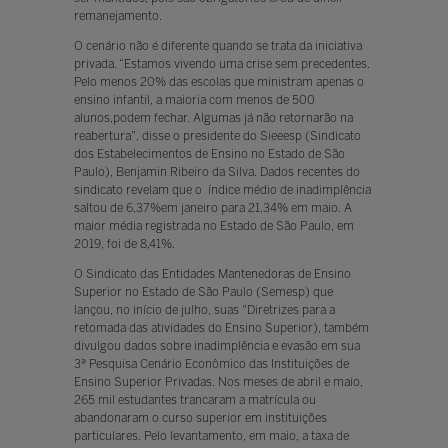
remanejamento.
O cenário não é diferente quando se trata da iniciativa
privada. “Estamos vivendo uma crise sem precedentes.
Pelo menos 20% das escolas que ministram apenas o
ensino infantil, a maioria com menos de 500
alunos,podem fechar. Algumas já não retornarão na
reabertura", disse o presidente do Sieeesp (Sindicato
dos Estabelecimentos de Ensino no Estado de São
Paulo), Benjamin Ribeiro da Silva. Dados recentes do
sindicato revelam que o índice médio de inadimplência
saltou de 6,37%em janeiro para 21,34% em maio. A
maior média registrada no Estado de São Paulo, em
2019, foi de 8,41%.
O Sindicato das Entidades Mantenedoras de Ensino
Superior no Estado de São Paulo (Semesp) que
lançou, no início de julho, suas "Diretrizes para a
retomada das atividades do Ensino Superior), também
divulgou dados sobre inadimplência e evasão em sua
3ª Pesquisa Cenário Econômico das Instituições de
Ensino Superior Privadas. Nos meses de abril e maio,
265 mil estudantes trancaram a matrícula ou
abandonaram o curso superior em instituições
particulares. Pelo levantamento, em maio, a taxa de