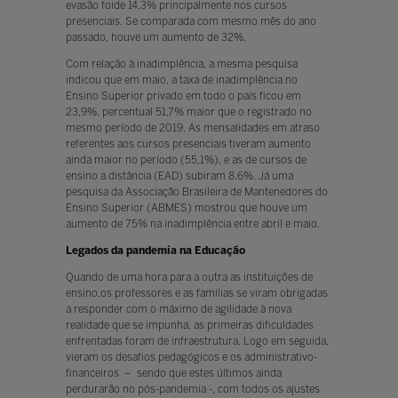
evasão foide 14,3% principalmente nos cursos
presenciais. Se comparada com mesmo mês do ano
passado, houve um aumento de 32%.
Com relação à inadimplência, a mesma pesquisa
indicou que em maio, a taxa de inadimplência no
Ensino Superior privado em todo o país ficou em
23,9%, percentual 51,7% maior que o registrado no
mesmo período de 2019. As mensalidades em atraso
referentes aos cursos presenciais tiveram aumento
ainda maior no período (55,1%), e as de cursos de
ensino a distância (EAD) subiram 8,6%. Já uma
pesquisa da Associação Brasileira de Mantenedores do
Ensino Superior (ABMES) mostrou que houve um
aumento de 75% na inadimplência entre abril e maio.
Legados da pandemia na Educação
Quando de uma hora para a outra as instituições de
ensino,os professores e as famílias se viram obrigadas
a responder com o máximo de agilidade à nova
realidade que se impunha, as primeiras dificuldades
enfrentadas foram de infraestrutura. Logo em seguida,
vieram os desafios pedagógicos e os administrativo-
financeiros – sendo que estes últimos ainda
perdurarão no pós-pandemia -, com todos os ajustes