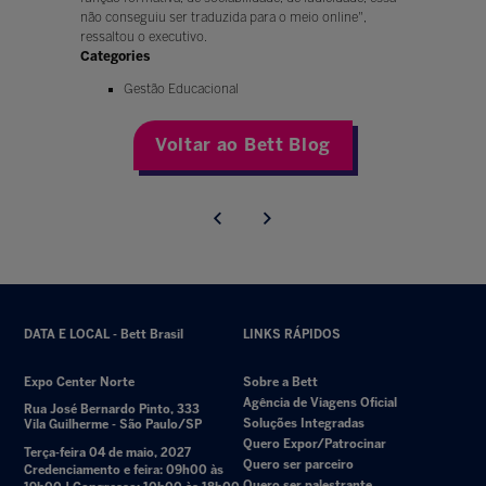
não conseguiu ser traduzida para o meio online",
ressaltou o executivo.
Categories
Gestão Educacional
Voltar ao Bett Blog
DATA E LOCAL - Bett Brasil
LINKS RÁPIDOS
Expo Center Norte
Sobre a Bett
Agência de Viagens Oficial
Rua José Bernardo Pinto, 333
Soluções Integradas
Vila Guilherme - São Paulo/SP
Quero Expor/Patrocinar
Terça-feira 04 de maio, 2027
Quero ser parceiro
Credenciamento e feira: 09h00 às
Quero ser palestrante