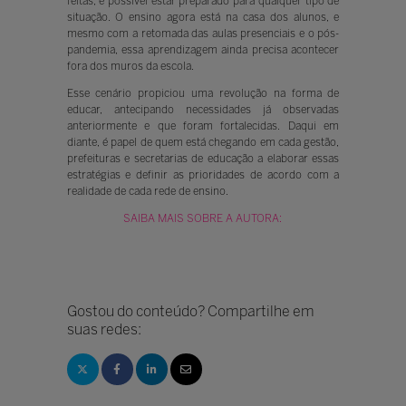
feitas, é possível estar preparado para qualquer tipo de
situação. O ensino agora está na casa dos alunos, e
mesmo com a retomada das aulas presenciais e o pós-
pandemia, essa aprendizagem ainda precisa acontecer
fora dos muros da escola.
Esse cenário propiciou uma revolução na forma de
educar, antecipando necessidades já observadas
anteriormente e que foram fortalecidas. Daqui em
diante, é papel de quem está chegando em cada gestão,
prefeituras e secretarias de educação a elaborar essas
estratégias e definir as prioridades de acordo com a
realidade de cada rede de ensino.
SAIBA MAIS SOBRE A AUTORA:
Gostou do conteúdo? Compartilhe em
suas redes: