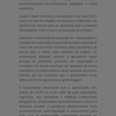
desenvolvimento socioemocional, adaptação e muita
resiliência.
A partir desse momento, é necessário olhar para 2020
como um ano de reflexão, de busca por melhorias e de
abertura de olhares para as demandas que o presente
está exigindo. Pois o futuro da educação já começou.
Gestores e mantenedores precisam ter clareza sobre o
contexto em que estão e para onde querem caminhar. É
a hora de colocar a mão na massa, olhar para dentro da
escola para e testar cada hipótese na prática. Os
professores, grandes mestres e apoiadores nesse
período de pandemia, precisam ser capacitados e
formados. Os alunos precisam ser avaliados de forma
coerente e correspondente à atual realidade de ensino
remoto, em um momento que o afastamento social
afetou de forma significativa a aprendizagem.
É fundamental reconhecer que o aprendizado dos
alunos em 2020 foi muito além de suas capacidades
cognitivas, das disciplinas e matérias conteudistas
obrigatórias. Os estudantes que enfrentaram o ensino a
distância durante a pandemia desenvolveram foco
socioemocional, autorregulação e autocontrole para
lidar com as adversidades, habilidades exigidas no