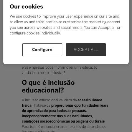
aprendizagem para garantir
Our cookies
desenvolvimento e equidade para
We use cookies to improve your user experience on our site and
todos
to allow us and third parties to customise the marketing content
you see across websites and social media. You can ‘Accept all’ or
Ouvir
configure cookies individually.
A
inclusão educacional e a atenção à diversidade
são pilares
fundamentais
para um futuro mais
igualitário. Num mundo onde as necessidades de
Configure
ACCEPT ALL
aprendizagem variam amplamente, garantir acesso
equitativo ao conhecimento não é apenas um desafio,
mas uma necessidade. Como as instituições de ensino
e as empresas podem promover uma educação
verdadeiramente inclusiva?
O que é inclusão
educacional?
A inclusão educacional vai além da
acessibilidade
física
. Trata-se de
proporcionar oportunidades reais
de aprendizado para todas as pessoas,
independentemente das suas habilidades,
condições socioeconômicas ou origens culturais
.
Para isso, é essencial criar ambientes de aprendizado
flexíveis e adaptáveis.