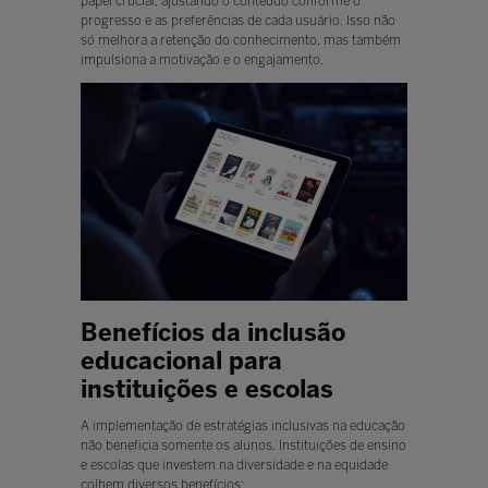
papel crucial, ajustando o conteúdo conforme o
progresso e as preferências de cada usuário. Isso não
só melhora a retenção do conhecimento, mas também
impulsiona a motivação e o engajamento.
Benefícios da inclusão
educacional para
instituições e escolas
A implementação de estratégias inclusivas na educação
não beneficia somente os alunos. Instituições de ensino
e escolas que investem na diversidade e na equidade
colhem diversos benefícios: