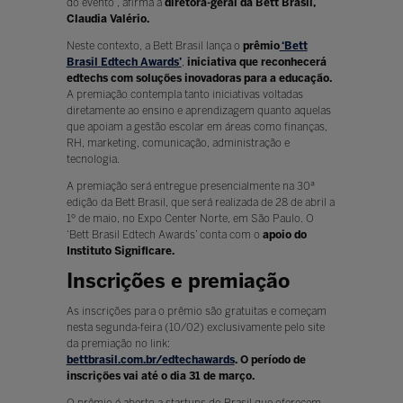
do evento”, afirma a
diretora-geral da Bett Brasil,
Claudia Valério.
Neste contexto, a Bett Brasil lança o
prêmio
‘Bett
Brasil Edtech Awards’
,
iniciativa que reconhecerá
edtechs com soluções inovadoras para a educação.
A premiação contempla tanto iniciativas voltadas
diretamente ao ensino e aprendizagem quanto aquelas
que apoiam a gestão escolar em áreas como finanças,
RH, marketing, comunicação, administração e
tecnologia.
A premiação será entregue presencialmente na 30ª
edição da Bett Brasil, que será realizada de 28 de abril a
1º de maio, no Expo Center Norte, em São Paulo. O
‘Bett Brasil Edtech Awards’ conta com o
apoio do
Instituto Significare.
Inscrições e premiação
As inscrições para o prêmio são gratuitas e começam
nesta segunda-feira (10/02) exclusivamente pelo site
da premiação no link:
bettbrasil.com.br/edtechawards
.
O período de
inscrições vai até o dia 31 de março.
O prêmio é aberto a startups do Brasil que oferecem