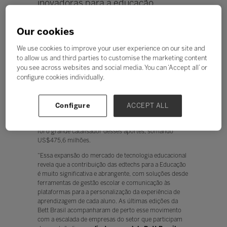
inovadoras para a educação.
Inscrições vão até 31 de março.
Our cookies
Ouvir
O Brasil é o principal mercado de startups de educação
We use cookies to improve your user experience on our site and
na América Latina. Atualmente,
existem 898 edtechs
to allow us and third parties to customise the marketing content
ativas no ecossistema de startups latino-americano
you see across websites and social media. You can ‘Accept all’ or
e a maior fatia está localizada no Brasil, com quase
configure cookies individually.
70% do total, segundo o
EdTech Report 2024
,
divulgado pela plataforma Distrito.
Entre 2015 e o primeiro trimestre de 2024, as startups
Configure
ACCEPT ALL
de educação na região captaram cerca de
US$ 600
milhões em 316 rodadas de investimento
e o Brasil
foi o grande catalisador desses aportes, somando
US$475,6 milhões.
“Essa expansão do mercado de tecnologia educacional
revela que a contribuição das edtechs para a Educação
é muito significativa e abrangente, com soluções desde
ferramentas de gestão escolar e comunicação às
plataformas para a personalização da experiência de
aprendizagem de cada aluno. As últimas edições da
Bett Brasil acompanharam de perto esse movimento
com a escalada de empresas do setor que participam