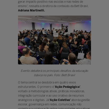
gerar impacto positivo nas escolas e nas redes de
ensino”, ressalta a diretora de conteúdo da Bett Brasil,
Adriana Martinelli.
Evento debaterá os principais desafios da educação
básica no país. Foto: Bett Brasil
O tema central se desdobra em quatro eixos
estruturantes. O primeiro é
‘Ação Pedagógica’
,
voltado a metodologias ativas, práticas inovadoras,
integração curricular e ao uso criativo de recursos
analógicos e digitais. Já
‘Ação Coletiva’
aborda gestão
escolar, governança em redes, comunicação não
violenta e a colaboração entre comunidades educativas.