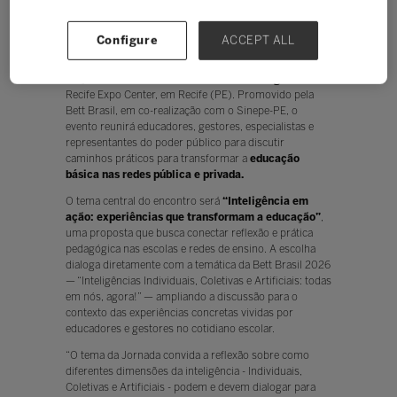
Ouvir
Configure
ACCEPT ALL
A
Jornada Bett
, um dos principais eventos de
educação do Nordeste, já tem data para a próxima
edição: será realizada nos dias
19 e 20 de agosto
, no
Recife Expo Center, em Recife (PE). Promovido pela
Bett Brasil, em co-realização com o Sinepe-PE, o
evento reunirá educadores, gestores, especialistas e
representantes do poder público para discutir
caminhos práticos para transformar a
educação
básica nas redes pública e privada.
O tema central do encontro será
“Inteligência em
ação: experiências que transformam a educação”
,
uma proposta que busca conectar reflexão e prática
pedagógica nas escolas e redes de ensino. A escolha
dialoga diretamente com a temática da Bett Brasil 2026
— “Inteligências Individuais, Coletivas e Artificiais: todas
em nós, agora!” — ampliando a discussão para o
contexto das experiências concretas vividas por
educadores e gestores no cotidiano escolar.
“O tema da Jornada convida a reflexão sobre como
diferentes dimensões da inteligência - Individuais,
Coletivas e Artificiais - podem e devem dialogar para