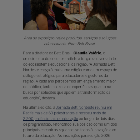
Área de exposição reúne produtos, serviços e soluções
educacionais. Foto: Bett Brasil.
Para a diretora da Bett Brasil,
Claudia Valério
, o
crescimento do encontro reflete a força e a diversidade
do ecossistema educacional da região. “A Jornada Bett
Nordeste chega à mais uma edição como um espaço de
diálogo estratégico para educadores e gestores da
região. A cada ano percebemos um engajamento maior
do público, tanto na troca de experiências quanto na
busca por soluções que apoiem a transformação da
educação”, destaca.
Na última edição, a
Jornada Bett Nordeste reuniu em
Recife mais de 60 palestrantes e recebeu mais de
2.200 profissionais de educação
ao longo de dois dias
de programação, reforçando sua posição como um dos
principais encontros regionais voltados à inovação e ao
futuro da educação. As inscrições para edição 2026