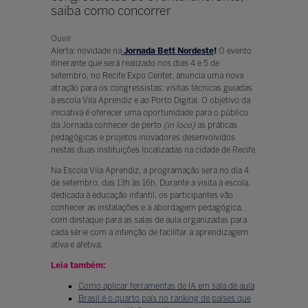
saiba como concorrer
Ouvir
Alerta: novidade na
Jornada Bett Nordeste
!
O evento
itinerante que será realizado nos dias 4 e 5 de
setembro, no Recife Expo Center, anuncia uma nova
atração para os congressistas: visitas técnicas guiadas
à escola Vila Aprendiz e ao Porto Digital. O objetivo da
iniciativa é oferecer uma oportunidade para o público
da Jornada conhecer de perto
(in loco)
as práticas
pedagógicas e projetos inovadores desenvolvidos
nestas duas instituições localizadas na cidade de Recife.
Na Escola Vila Aprendiz, a programação será no dia 4
de setembro, das 13h às 16h. Durante a visita à escola,
dedicada à educação infantil, os participantes vão
conhecer as instalações e a abordagem pedagógica,
com destaque para as salas de aula organizadas para
cada série com a intenção de facilitar a aprendizagem
ativa e afetiva.
Leia também:
Como aplicar ferramentas de IA em sala de aula
Brasil é o quarto país no ranking de países que