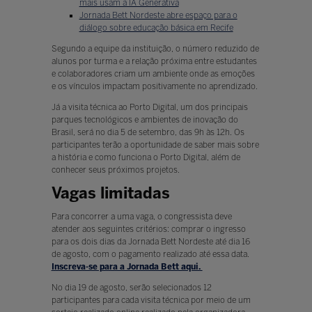
mais usam a IA Generativa
Jornada Bett Nordeste abre espaço para o
diálogo sobre educação básica em Recife
Segundo a equipe da instituição, o número reduzido de
alunos por turma e a relação próxima entre estudantes
e colaboradores criam um ambiente onde as emoções
e os vínculos impactam positivamente no aprendizado.
Já a visita técnica ao Porto Digital, um dos principais
parques tecnológicos e ambientes de inovação do
Brasil, será no dia 5 de setembro, das 9h às 12h. Os
participantes terão a oportunidade de saber mais sobre
a história e como funciona o Porto Digital, além de
conhecer seus próximos projetos.
Vagas limitadas
Para concorrer a uma vaga, o congressista deve
atender aos seguintes critérios: comprar o ingresso
para os dois dias da Jornada Bett Nordeste até dia 16
de agosto, com o pagamento realizado até essa data.
Inscreva-se para a Jornada Bett aqui.
No dia 19 de agosto, serão selecionados 12
participantes para cada visita técnica por meio de um