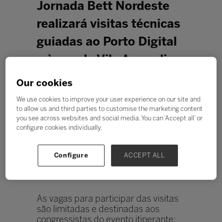
Jornada Bett Nordeste
realizará visitas técnicas
guiadas ao Porto Digital
e à escola Vila Aprendiz
Redação Bett Blog
Our cookies
We use cookies to improve your user experience on our site and
to allow us and third parties to customise the marketing content
you see across websites and social media. You can ‘Accept all’ or
configure cookies individually.
Configure
ACCEPT ALL
As vagas para participar das visitas
são limitadas e destinadas aos
congressistas do evento itinerante;