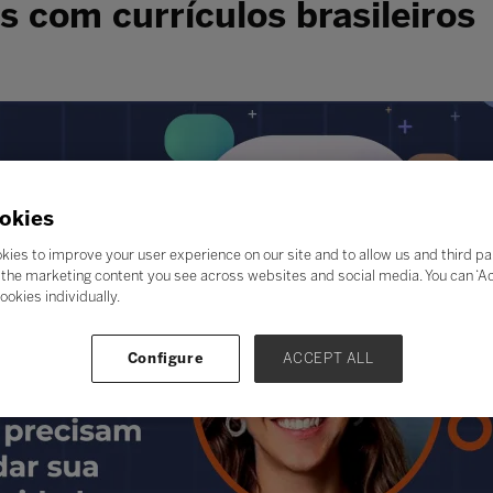
s com currículos brasileiros
okies
kies to improve your user experience on our site and to allow us and third pa
the marketing content you see across websites and social media. You can ‘Acc
ookies individually.
Configure
ACCEPT ALL