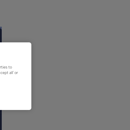
rties to
ept all’ or