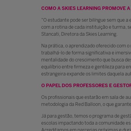
COMO A SKIES LEARNING PROMOVE A
“O estudante pode ser bilíngue sem que a e
com a rotina de cada instituição e turma, s
Stancati, Diretora da Skies Learning.
Na prática, o aprendizado oferecido com o 
trabalhá-lo de forma significativa e imers
mentalidade do crescimento que busca dese
equilíbrio entre firmeza e gentileza para
estrangeira expande os limites daquela aul
O PAPEL DOS PROFESSORES E GESTO
Os profissionais que estarão em sala de a
metodologia da Red Balloon, o que garant
Já para gestão, temos o programa de gestão
escolas impactando toda a comunidade esc
Acreditamos em parcerias próximas e dur