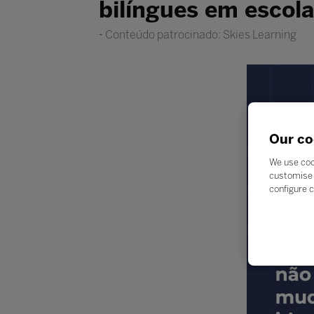
bilíngues em escola
Conteúdo patrocinado: Skies Learning
Our co
We use coo
customise 
configure c