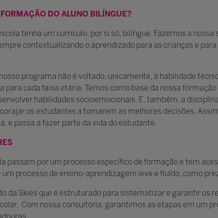
 FORMAÇÃO DO ALUNO BILÍNGUE?
scola tenha um currículo, por si só, bilíngue. Fazemos a nossa
empre contextualizando o aprendizado para as crianças e para o
nosso programa não é voltado, unicamente, à habilidade técnic
iva para cada faixa etária. Temos como base da nossa formação 
nvolver habilidades socioemocionais. E, também, a disciplina
 encorajar os estudantes a tomarem as melhores decisões. Assim
a, e passa a fazer parte da vida do estudante.
RES
ula passam por um processo específico de formação e tem acess
e um processo de ensino-aprendizagem leve e fluído, como pre
 da Skies que é estruturado para sistematizar e garantir os re
olar. Com nossa consultoria, garantimos as etapas em um pr
adouras.