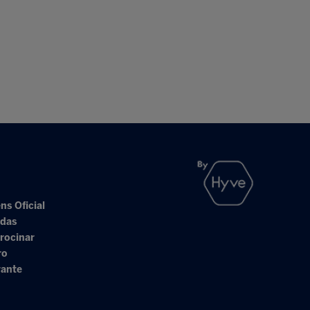
ns Oficial
adas
rocinar
ro
rante