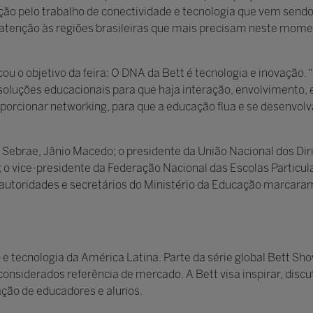
ção pelo trabalho de conectividade e tecnologia que vem send
atenção às regiões brasileiras que mais precisam neste mom
icou o objetivo da feira: O DNA da Bett é tecnologia e inovação.
soluções educacionais para que haja interação, envolvimento,
porcionar networking, para que a educação flua e se desenvol
ebrae, Jânio Macedo; o presidente da União Nacional dos Dir
o vice-presidente da Federação Nacional das Escolas Particul
io, autoridades e secretários do Ministério da Educação marcar
 e tecnologia da América Latina. Parte da série global Bett S
onsiderados referência de mercado. A Bett visa inspirar, discu
ação de educadores e alunos.