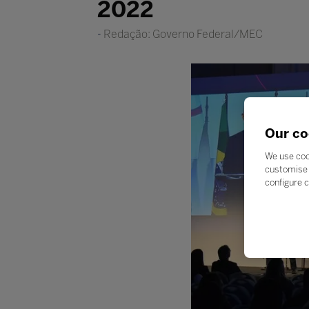
2022
Redação: Governo Federal/MEC
Our co
We use coo
customise 
configure c