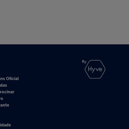
ns Oficial
adas
rocinar
ro
rante
cidade