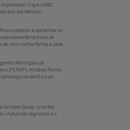
o implantado. O que o MEC
ento pós-pandêmico”,
 “Nosso objetivo é aproximar os
 especialmente na troca de
va de uma melhor forma a cada
igentes Municipais de
ares (FENEP), Amábile Pacios,
am presença na abertura do
how da Hyve Group, uma das
tir o futuro do segmento e o