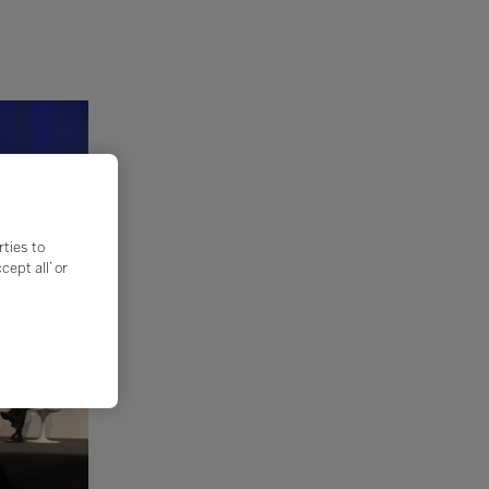
rties to
ept all’ or