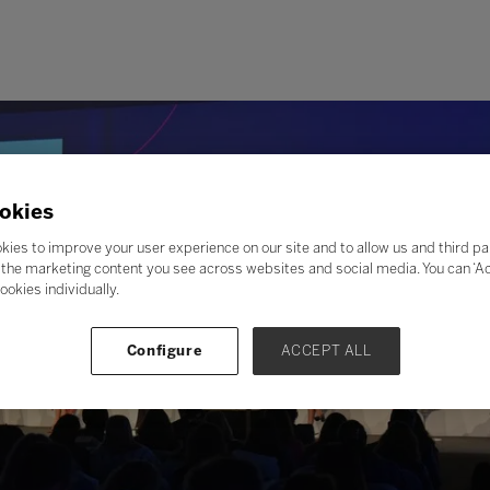
okies
kies to improve your user experience on our site and to allow us and third pa
the marketing content you see across websites and social media. You can ‘Acc
ookies individually.
Configure
ACCEPT ALL