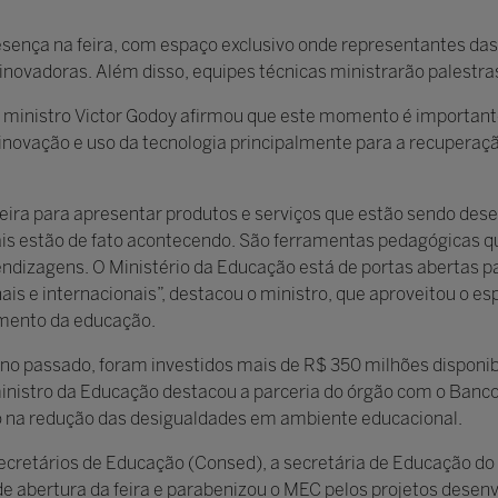
ença na feira, com espaço exclusivo onde representantes das
inovadoras. Além disso, equipes técnicas ministrarão palestra
 o ministro Victor Godoy afirmou que este momento é important
 inovação e uso da tecnologia principalmente para a recuperaç
eira para apresentar produtos e serviços que estão sendo des
s estão de fato acontecendo. São ferramentas pedagógicas que
endizagens. O Ministério da Educação está de portas abertas 
is e internacionais”, destacou o ministro, que aproveitou o e
imento da educação.
o passado, foram investidos mais de R$ 350 milhões disponibi
ministro da Educação destacou a parceria do órgão com o Banc
co na redução das desigualdades em ambiente educacional.
retários de Educação (Consed), a secretária de Educação do D
 abertura da feira e parabenizou o MEC pelos projetos desenv