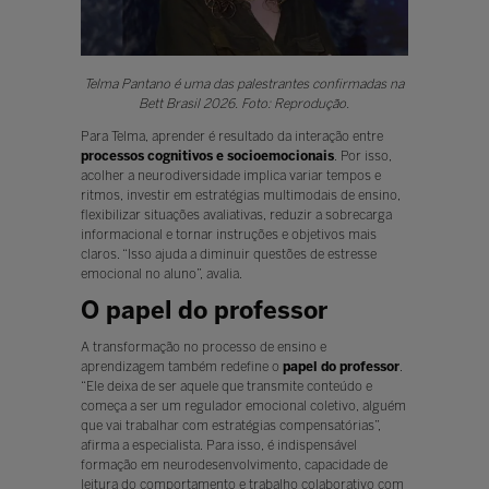
Telma Pantano é uma das palestrantes confirmadas na
Bett Brasil 2026. Foto: Reprodução.
Para Telma, aprender é resultado da interação entre
processos cognitivos e socioemocionais
. Por isso,
acolher a neurodiversidade implica variar tempos e
ritmos, investir em estratégias multimodais de ensino,
flexibilizar situações avaliativas, reduzir a sobrecarga
informacional e tornar instruções e objetivos mais
claros. “Isso ajuda a diminuir questões de estresse
emocional no aluno”, avalia.
O papel do professor
A transformação no processo de ensino e
aprendizagem também redefine o
papel do professor
.
“Ele deixa de ser aquele que transmite conteúdo e
começa a ser um regulador emocional coletivo, alguém
que vai trabalhar com estratégias compensatórias”,
afirma a especialista. Para isso, é indispensável
formação em neurodesenvolvimento, capacidade de
leitura do comportamento e trabalho colaborativo com