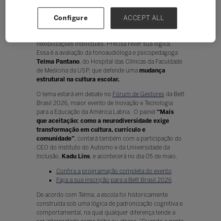
Ouvir
Configure
ACCEPT ALL
A escola que se propõe a acolher a
neurodiversidade
precisa fazer mais do que criar adaptações pontuais ou
flexibilizações individuais. Precisa rever sua lógica.
Essa é a avaliação da fonoaudióloga e psicopedagoga
Telma Pantano
, do Hospital das Clínicas da Faculdade
de Medicina da USP, que defende uma
mudança
estrutural na cultura escolar.
O tema estará em debate no
Fórum de Gestores
da Bett
Brasil 2026, maior evento de Inovação e Tecnologia
para a Educação da América Latina. O painel
“Mais
que aceitação: como a neurodiversidade exige
transformação em cultura, currículo e
comunidade”
, contará também com a participação do
CEO do Instituto do Autismo e da Universidade da
Inclusão,
Kadu Lins
, e acontecerá no dia 05 de maio.
Confira a programação completa do evento
Faça a sua inscrição para a Bett Brasil 2026
De acordo com Telma, a escola foi historicamente
construída sob uma lógica de padronização cognitiva e
comportamental, na qual qualquer diferença tende a