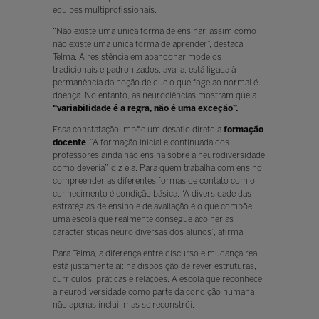
equipes multiprofissionais.
“Não existe uma única forma de ensinar, assim como
não existe uma única forma de aprender”, destaca
Telma. A resistência em abandonar modelos
tradicionais e padronizados, avalia, está ligada à
permanência da noção de que o que foge ao normal é
doença. No entanto, as neurociências mostram que a
“variabilidade é a regra, não é uma exceção”.
Essa constatação impõe um desafio direto à
formação
docente
. “A formação inicial e continuada dos
professores ainda não ensina sobre a neurodiversidade
como deveria”, diz ela. Para quem trabalha com ensino,
compreender as diferentes formas de contato com o
conhecimento é condição básica. “A diversidade das
estratégias de ensino e de avaliação é o que compõe
uma escola que realmente consegue acolher as
características neuro diversas dos alunos”, afirma.
Para Telma, a diferença entre discurso e mudança real
está justamente aí: na disposição de rever estruturas,
currículos, práticas e relações. A escola que reconhece
a neurodiversidade como parte da condição humana
não apenas inclui, mas se reconstrói.