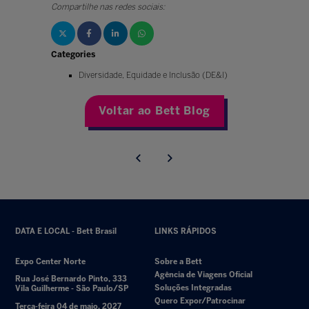
Compartilhe nas redes sociais:
Categories
Diversidade, Equidade e Inclusão (DE&I)
Voltar ao Bett Blog
DATA E LOCAL - Bett Brasil
LINKS RÁPIDOS
Expo Center Norte
Sobre a Bett
Agência de Viagens Oficial
Rua José Bernardo Pinto, 333
Soluções Integradas
Vila Guilherme - São Paulo/SP
Quero Expor/Patrocinar
Terça-feira 04 de maio, 2027