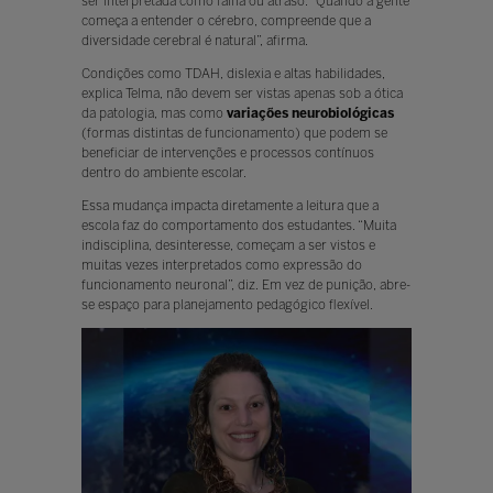
ser interpretada como falha ou atraso. “Quando a gente
começa a entender o cérebro, compreende que a
diversidade cerebral é natural”, afirma.
Condições como TDAH, dislexia e altas habilidades,
explica Telma, não devem ser vistas apenas sob a ótica
da patologia, mas como
variações neurobiológicas
(formas distintas de funcionamento) que podem se
beneficiar de intervenções e processos contínuos
dentro do ambiente escolar.
Essa mudança impacta diretamente a leitura que a
escola faz do comportamento dos estudantes. “Muita
indisciplina, desinteresse, começam a ser vistos e
muitas vezes interpretados como expressão do
funcionamento neuronal”, diz. Em vez de punição, abre-
se espaço para planejamento pedagógico flexível.