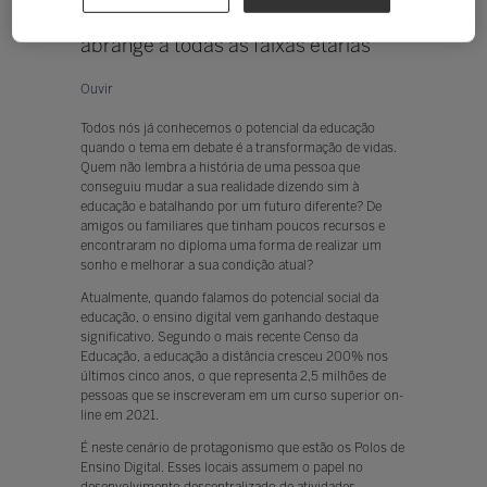
ser inclusivo e democrático e isso
abrange a todas as faixas etárias
Ouvir
Todos nós já conhecemos o potencial da educação
quando o tema em debate é a transformação de vidas.
Quem não lembra a história de uma pessoa que
conseguiu mudar a sua realidade dizendo sim à
educação e batalhando por um futuro diferente? De
amigos ou familiares que tinham poucos recursos e
encontraram no diploma uma forma de realizar um
sonho e melhorar a sua condição atual?
Atualmente, quando falamos do potencial social da
educação, o ensino digital vem ganhando destaque
significativo. Segundo o mais recente Censo da
Educação, a educação a distância cresceu 200% nos
últimos cinco anos, o que representa 2,5 milhões de
pessoas que se inscreveram em um curso superior on-
line em 2021.
É neste cenário de protagonismo que estão os Polos de
Ensino Digital. Esses locais assumem o papel no
desenvolvimento descentralizado de atividades