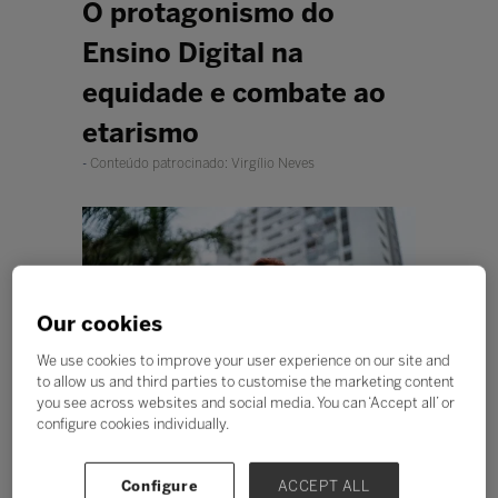
O protagonismo do
Ensino Digital na
equidade e combate ao
etarismo
Conteúdo patrocinado: Virgílio Neves
Our cookies
We use cookies to improve your user experience on our site and
to allow us and third parties to customise the marketing content
you see across websites and social media. You can ‘Accept all’ or
configure cookies individually.
Não há como realizar a
Configure
ACCEPT ALL
transformação pela educação sem