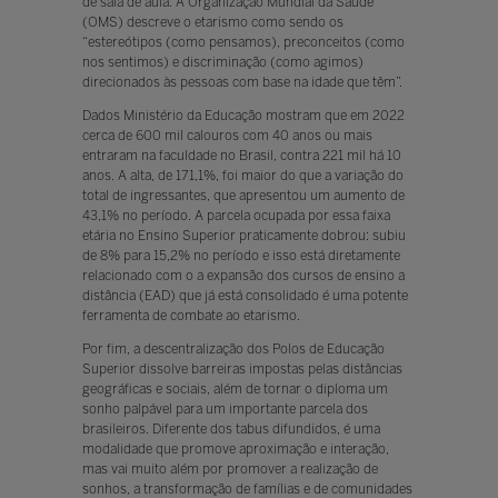
de sala de aula. A Organização Mundial da Saúde
(OMS) descreve o etarismo como sendo os
“estereótipos (como pensamos), preconceitos (como
nos sentimos) e discriminação (como agimos)
direcionados às pessoas com base na idade que têm”.
Dados Ministério da Educação mostram que em 2022
cerca de 600 mil calouros com 40 anos ou mais
entraram na faculdade no Brasil, contra 221 mil há 10
anos. A alta, de 171,1%, foi maior do que a variação do
total de ingressantes, que apresentou um aumento de
43,1% no período. A parcela ocupada por essa faixa
etária no Ensino Superior praticamente dobrou: subiu
de 8% para 15,2% no período e isso está diretamente
relacionado com o a expansão dos cursos de ensino a
distância (EAD) que já está consolidado é uma potente
ferramenta de combate ao etarismo.
Por fim, a descentralização dos Polos de Educação
Superior dissolve barreiras impostas pelas distâncias
geográficas e sociais, além de tornar o diploma um
sonho palpável para um importante parcela dos
brasileiros. Diferente dos tabus difundidos, é uma
modalidade que promove aproximação e interação,
mas vai muito além por promover a realização de
sonhos, a transformação de famílias e de comunidades