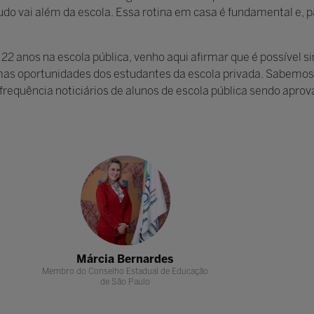
udo vai além da escola. Essa rotina em casa é fundamental e, pa
 22 anos na escola pública, venho aqui afirmar que é possível 
as oportunidades dos estudantes da escola privada. Sabemos 
frequência noticiários de alunos de escola pública sendo apro
Márcia Bernardes
Márcia B
cação
Membro do Conselho Estadual de Educação
Membro do Conselho 
de São Paulo
de São