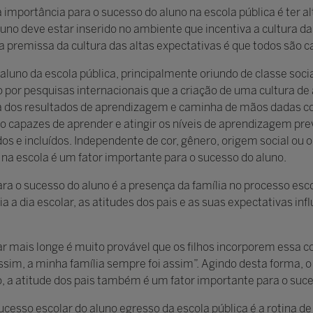
importância para o sucesso do aluno na escola pública é ter a
luno deve estar inserido no ambiente que incentiva a cultura da
 a premissa da cultura das altas expectativas é que todos são 
 aluno da escola pública, principalmente oriundo de classe soci
por pesquisas internacionais que a criação de uma cultura de 
a dos resultados de aprendizagem e caminha de mãos dadas c
o capazes de aprender e atingir os níveis de aprendizagem previ
s e incluídos. Independente de cor, gênero, origem social ou 
s na escola é um fator importante para o sucesso do aluno.
a o sucesso do aluno é a presença da família no processo esco
 a dia escolar, as atitudes dos pais e as suas expectativas in
r mais longe é muito provável que os filhos incorporem essa 
ssim, a minha família sempre foi assim”. Agindo desta forma, o 
o, a atitude dos pais também é um fator importante para o suc
ucesso escolar do aluno egresso da escola pública é a rotina de