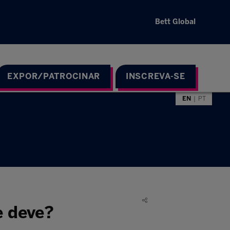
Bett Global
EXPOR/PATROCINAR
INSCREVA-SE
EN
PT
e deve?