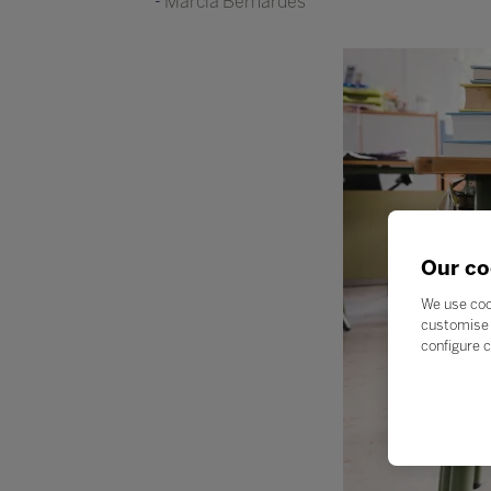
Márcia Bernardes
Our co
We use coo
customise 
configure c