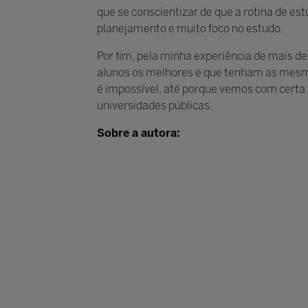
que se conscientizar de que a rotina de est
planejamento e muito foco no estudo.
Por fim, pela minha experiência de mais de
alunos os melhores e que tenham as mesm
é impossível, até porque vemos com certa 
universidades públicas.
Sobre a autora:
Márcia Bernardes
Membro do Conselho Estadual de Edu
de São Paulo