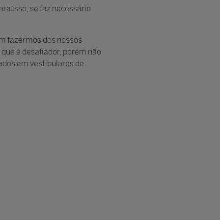
ra isso, se faz necessário
sim fazermos dos nossos
que é desafiador, porém não
vados em vestibulares de
ernardes
Estadual de Educação
 Paulo