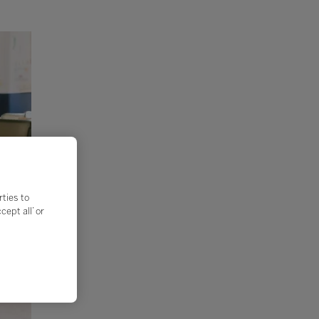
rties to
ept all’ or