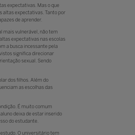
ltas expectativas. Mas o que
s altas expectativas. Tanto por
capazes de aprender.
al mais vulnerável, não tem
altas expectativas nas escolas
om a busca incessante pela
stos significa direcionar
orientação sexual. Sendo
lar dos filhos. Além do
fluenciam as escolhas das
condição. É muito comum
aluno deixa de estar inserido
esso do estudante.
 estudo. O universitário tem