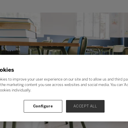
okies
kies to improve your user experience on our site and to allow us and third pa
the marketing content you see across websites and social media. You can ‘Acc
ookies individually.
Configure
ACCEPT ALL