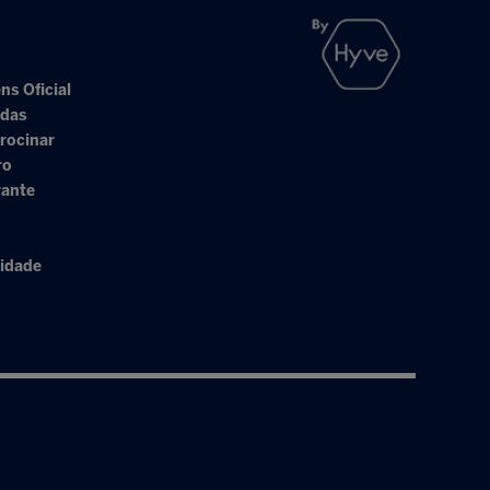
ns Oficial
adas
rocinar
ro
rante
cidade