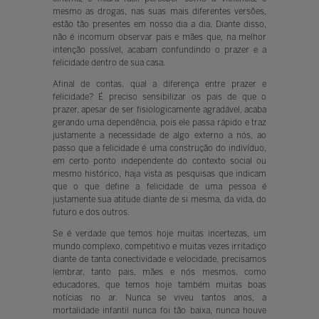
mesmo as drogas, nas suas mais diferentes versões,
estão tão presentes em nosso dia a dia. Diante disso,
não é incomum observar pais e mães que, na melhor
intenção possível, acabam confundindo o prazer e a
felicidade dentro de sua casa.
Afinal de contas, qual a diferença entre prazer e
felicidade? É preciso sensibilizar os pais de que o
prazer, apesar de ser fisiologicamente agradável, acaba
gerando uma dependência, pois ele passa rápido e traz
justamente a necessidade de algo externo a nós, ao
passo que a felicidade é uma construção do indivíduo,
em certo ponto independente do contexto social ou
mesmo histórico, haja vista as pesquisas que indicam
que o que define a felicidade de uma pessoa é
justamente sua atitude diante de si mesma, da vida, do
futuro e dos outros.
Se é verdade que temos hoje muitas incertezas, um
mundo complexo, competitivo e muitas vezes irritadiço
diante de tanta conectividade e velocidade, precisamos
lembrar, tanto pais, mães e nós mesmos, como
educadores, que temos hoje também muitas boas
notícias no ar. Nunca se viveu tantos anos, a
mortalidade infantil nunca foi tão baixa, nunca houve