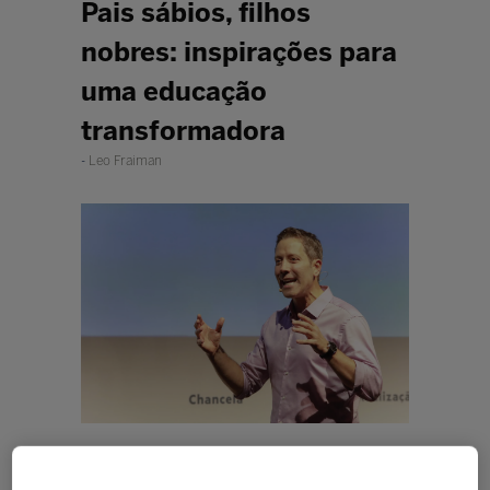
Pais sábios, filhos
nobres: inspirações para
uma educação
transformadora
Leo Fraiman
Ouvir