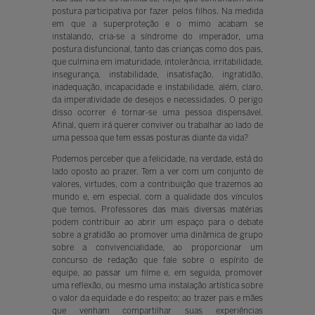
postura participativa por fazer pelos filhos. Na medida
em que a superproteção e o mimo acabam se
instalando, cria-se a síndrome do imperador, uma
postura disfuncional, tanto das crianças como dos pais,
que culmina em imaturidade, intolerância, irritabilidade,
insegurança, instabilidade, insatisfação, ingratidão,
inadequação, incapacidade e instabilidade, além, claro,
da imperatividade de desejos e necessidades. O perigo
disso ocorrer é tornar-se uma pessoa dispensável.
Afinal, quem irá querer conviver ou trabalhar ao lado de
uma pessoa que tem essas posturas diante da vida?
Podemos perceber que a felicidade, na verdade, está do
lado oposto ao prazer. Tem a ver com um conjunto de
valores, virtudes, com a contribuição que trazemos ao
mundo e, em especial, com a qualidade dos vínculos
que temos. Professores das mais diversas matérias
podem contribuir ao abrir um espaço para o debate
sobre a gratidão ao promover uma dinâmica de grupo
sobre a convivencialidade, ao proporcionar um
concurso de redação que fale sobre o espírito de
equipe, ao passar um filme e, em seguida, promover
uma reflexão, ou mesmo uma instalação artística sobre
o valor da equidade e do respeito; ao trazer pais e mães
que venham compartilhar suas experiências