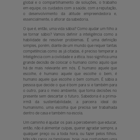
global e o compartilhamento de soluções, o trabalho
em equipe, os cuidados com a saúde, com a reputação,
o desenvolvimento da atitude empreendedora e,
essencialmente, o aflorar da sabedoria.
O que é, então, uma vida sábia? Como ajudar um filho a
se tornar sábio? Vamos definir a inteligência como a
habilidade de resolver problemas. É uma definição
simples, porém, diante de um mundo que requer tantas
competências como as já citadas, é preciso temperar a
Inteligência com a civilidade e a ética. Isso significa uma
grande decisão de colocar o humano como aquilo que
há de mais relevante em nós. É humano aquele que
escolhe, é humano aquele que escolhe o bem, é
humano aquele que escolhe o bem comum. É sábia a
pessoa que decide o que é bom para si e também para
o outro, para o meio ambiente, que toma decisões no
presente sem descartar o futuro. Sabedoria é a prima-
irmã da sustentabilidade, a parceira ideal do
humanismo, uma escolha que precisa ser trabalhada
dentro de casa e também na escola.
Um caminho é ajudar os pais a perceberem que educar,
então, não é alimentar culpas, querer agradar sempre, a
qualquer preço ou a toda hora, ou fazer pelos filhos.
Não são raros os familiares, hoje, que confundem uma