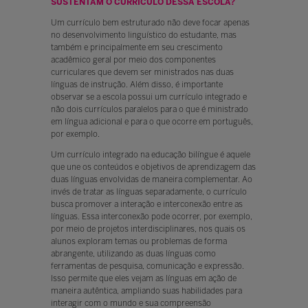
USTENTAM O CURRÍCULO DESSA ESCOLA?
Um currículo bem estruturado não deve focar apenas
no desenvolvimento linguístico do estudante, mas
também e principalmente em seu crescimento
acadêmico geral por meio dos componentes
curriculares que devem ser ministrados nas duas
línguas de instrução. Além disso, é importante
observar se a escola possui um currículo integrado e
não dois currículos paralelos para o que é ministrado
em língua adicional e para o que ocorre em português,
por exemplo.
Um currículo integrado na educação bilíngue é aquele
que une os conteúdos e objetivos de aprendizagem das
duas línguas envolvidas de maneira complementar. Ao
invés de tratar as línguas separadamente, o currículo
busca promover a interação e interconexão entre as
línguas. Essa interconexão pode ocorrer, por exemplo,
por meio de projetos interdisciplinares, nos quais os
alunos exploram temas ou problemas de forma
abrangente, utilizando as duas línguas como
ferramentas de pesquisa, comunicação e expressão.
Isso permite que eles vejam as línguas em ação de
maneira autêntica, ampliando suas habilidades para
interagir com o mundo e sua compreensão