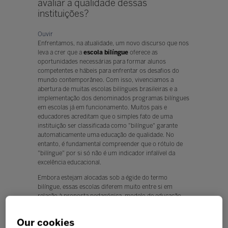
avaliar a qualidade dessas
instituições?
Ouvir
Enfrentamos, na atualidade, um novo discurso que nos
leva a crer que a
escola bilíngue
oferece as
oportunidades necessárias para formar alunos
competentes e hábeis para enfrentar os desaﬁos do
mundo contemporâneo. Com isso, vivenciamos a
abertura de muitas escolas bilíngues brasileiras e a
implementação dos denominados programas bilíngues
em escolas já em funcionamento. Muitos pais e
educadores acreditam que o simples fato de uma
instituição ser classiﬁcada como "bilíngue" garante
automaticamente uma educação de qualidade. No
entanto, é fundamental compreender que o rótulo de
"bilíngue" por si só não é um indicador infalível da
excelência educacional.
Embora estejam alocadas sob a égide do termo
bilíngue, essas escolas diferem muito entre si em
relação à proposta pedagógica, modelo de educação
bilíngue e qualiﬁcação dos professores, por exemplo.
Assim como qualquer outra modalidade de ensino, as
Our cookies
escolas bilíngues são diversas e possuem suas