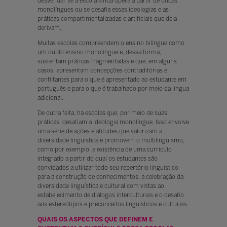
desvendar se a escola ainda opera a partir de óticas
monolíngues ou se desaﬁa essas ideologias e as
práticas compartimentalizadas e artiﬁciais que dela
derivam.
Muitas escolas compreendem o ensino bilíngue como
um duplo ensino monolíngue e, dessa forma,
sustentam práticas fragmentadas e que, em alguns
casos, apresentam concepções contraditórias e
conﬂitantes para o que é apresentado ao estudante em
português e para o que é trabalhado por meio da língua
adicional.
De outra feita, há escolas que, por meio de suas
práticas, desaﬁam a ideologia monolíngue. Isso envolve
uma série de ações e atitudes que valorizam a
diversidade linguística e promovem o multilinguismo,
como por exemplo: a existência de uma currículo
integrado a partir do qual os estudantes são
convidados a utilizar todo seu repertório linguístico
para a construção de conhecimentos, a celebração da
diversidade linguística e cultural com vistas ao
estabelecimento de diálogos interculturais e o desaﬁo
aos estereótipos e preconceitos linguísticos e culturais.
QUAIS OS ASPECTOS QUE DEFINEM E S