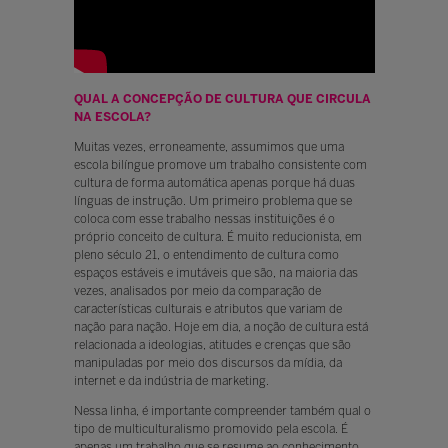
QUAL A CONCEPÇÃO DE CULTURA QUE CIRCULA
NA ESCOLA?
Muitas vezes, erroneamente, assumimos que uma
escola bilíngue promove um trabalho consistente com
cultura de forma automática apenas porque há duas
línguas de instrução. Um primeiro problema que se
coloca com esse trabalho nessas instituições é o
próprio conceito de cultura. É muito reducionista, em
pleno século 21, o entendimento de cultura como
espaços estáveis e imutáveis que são, na maioria das
vezes, analisados por meio da comparação de
características culturais e atributos que variam de
nação para nação. Hoje em dia, a noção de cultura está
relacionada a ideologias, atitudes e crenças que são
manipuladas por meio dos discursos da mídia, da
internet e da indústria de marketing.
Nessa linha, é importante compreender também qual o
tipo de multiculturalismo promovido pela escola. É
apenas um trabalho que se resume ao conhecimento