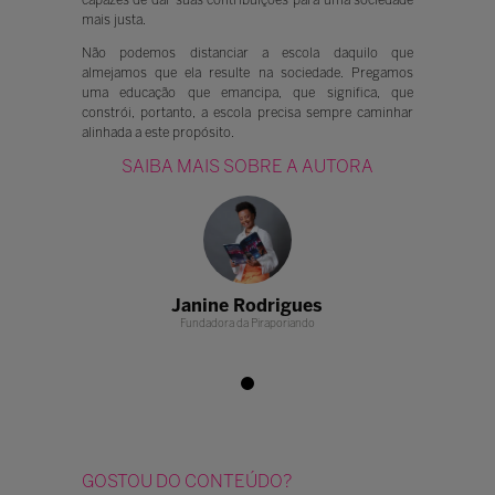
capazes de dar suas contribuições para uma sociedade
mais justa.
Não podemos distanciar a escola daquilo que
almejamos que ela resulte na sociedade. Pregamos
uma educação que emancipa, que significa, que
constrói, portanto, a escola precisa sempre caminhar
alinhada a este propósito.
SAIBA MAIS SOBRE A AUTORA
odrigues
Janine Rodrigues
Janine R
 Piraporiando
Fundadora da Piraporiando
Fundadora da
GOSTOU DO CONTEÚDO?