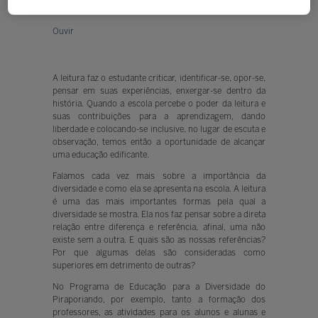
Ouvir
A leitura faz o estudante criticar, identificar-se, opor-se,
pensar em suas experiências, enxergar-se dentro da
história. Quando a escola percebe o poder da leitura e
suas contribuições para a aprendizagem, dando
liberdade e colocando-se inclusive, no lugar de escuta e
observação, temos então a oportunidade de alcançar
uma educação edificante.
Falamos cada vez mais sobre a importância da
diversidade e como ela se apresenta na escola. A leitura
é uma das mais importantes formas pela qual a
diversidade se mostra. Ela nos faz pensar sobre a direta
relação entre diferença e referência, afinal, uma não
existe sem a outra. E quais são as nossas referências?
Por que algumas delas são consideradas como
superiores em detrimento de outras?
No Programa de Educação para a Diversidade do
Piraporiando, por exemplo, tanto a formação dos
professores, as atividades para os alunos e alunas e