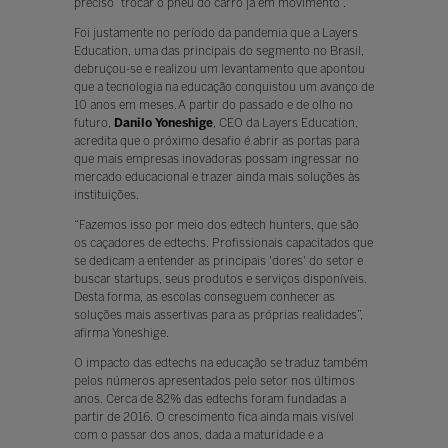
preciso “trocar o pneu do carro já em movimento”.
Foi justamente no período da pandemia que a Layers
Education, uma das principais do segmento no Brasil,
debruçou-se e realizou um levantamento que apontou
que a tecnologia na educação conquistou um avanço de
10 anos em meses. A partir do passado e de olho no
futuro,
Danilo Yoneshige
, CEO da Layers Education,
acredita que o próximo desafio é abrir as portas para
que mais empresas inovadoras possam ingressar no
mercado educacional e trazer ainda mais soluções às
instituições.
“Fazemos isso por meio dos edtech hunters, que são
os caçadores de edtechs. Profissionais capacitados que
se dedicam a entender as principais 'dores' do setor e
buscar startups, seus produtos e serviços disponíveis.
Desta forma, as escolas conseguem conhecer as
soluções mais assertivas para as próprias realidades”,
afirma Yoneshige.
O impacto das edtechs na educação se traduz também
pelos números apresentados pelo setor nos últimos
anos. Cerca de 82% das edtechs foram fundadas a
partir de 2016. O crescimento fica ainda mais visível
com o passar dos anos, dada a maturidade e a