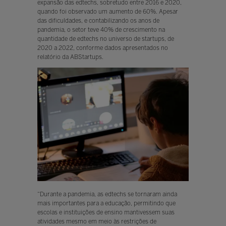
expansão das edtechs, sobretudo entre 2016 e 2020,
quando foi observado um aumento de 60%. Apesar
das dificuldades, e contabilizando os anos de
pandemia, o setor teve 40% de crescimento na
quantidade de edtechs no universo de startups, de
2020 a 2022, conforme dados apresentados no
relatório da ABStartups.
“Durante a pandemia, as edtechs se tornaram ainda
mais importantes para a educação, permitindo que
escolas e instituições de ensino mantivessem suas
atividades mesmo em meio às restrições de