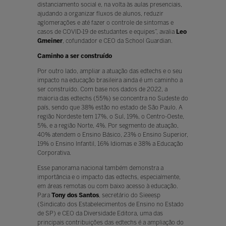
distanciamento social e, na volta às aulas presenciais,
ajudando a organizar fluxos de alunos, reduzir
aglomerações e até fazer o controle de sintomas e
casos de COVID-19 de estudantes e equipes”, avalia
Leo
Gmeiner
, cofundador e CEO da School Guardian.
Caminho a ser construído
Por outro lado, ampliar a atuação das edtechs e o seu
impacto na educação brasileira ainda é um caminho a
ser construído. Com base nos dados de 2022, a
maioria das edtechs (55%) se concentra no Sudeste do
país, sendo que 38% estão no estado de São Paulo. A
região Nordeste tem 17%, o Sul, 19%, o Centro-Oeste,
5%, e a região Norte, 4%. Por segmento de atuação,
40% atendem o Ensino Básico, 23% o Ensino Superior,
19% o Ensino Infantil, 16% Idiomas e 38% a Educação
Corporativa.
Esse panorama nacional também demonstra a
importância e o impacto das edtechs, especialmente,
em áreas remotas ou com baixo acesso à educação.
Para
Tony dos Santos
, secretário do Sieeesp
(Sindicato dos Estabelecimentos de Ensino no Estado
de SP) e CEO da Diversidade Editora, uma das
principais contribuições das edtechs é a ampliação do