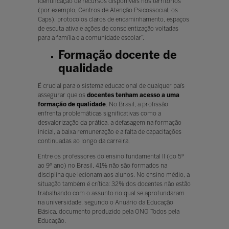
identificação de recursos disponíveis nos territórios
(por exemplo, Centros de Atenção Psicossocial, os
Caps), protocolos claros de encaminhamento, espaços
de escuta ativa e ações de conscientização voltadas
para a família e a comunidade escolar”.
Formação docente de
qualidade
É crucial para o sistema educacional de qualquer país
assegurar que os
docentes tenham acesso a uma
formação de qualidade
. No Brasil, a profissão
enfrenta problemáticas significativas como a
desvalorização da prática, a defasagem na formação
inicial, a baixa remuneração e a falta de capacitações
continuadas ao longo da carreira.
Entre os professores do ensino fundamental II (do 5º
ao 9º ano) no Brasil, 41% não são formados na
disciplina que lecionam aos alunos. No ensino médio, a
situação também é crítica: 32% dos docentes não estão
trabalhando com o assunto no qual se aprofundaram
na universidade, segundo o Anuário da Educação
Básica, documento produzido pela ONG Todos pela
Educação.