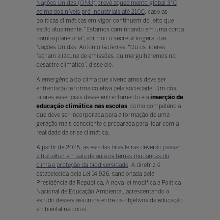
Nações Unidas (ONU) prevê aquecimento global 3°C
acima dos níveis pré-industriais até 2100
, caso as
políticas climáticas em vigor continuem do jeito que
estão atualmente. “Estamos caminhando em uma corda
bamba planetária”, afirmou o secretário-geral das
Nações Unidas, António Guterres. “Ou os líderes
fecham a lacuna de emissões, ou mergulharemos no
desastre climático”, disse ele.
A emergência do clima que vivenciamos deve ser
enfrentada de forma coletiva pela sociedade. Um dos
pilares essenciais desse enfrentamento é a
inserção da
educação climática nas escolas
, como competência
que deve ser incorporada para a formação de uma
geração mais consciente e preparada para lidar com a
realidade da crise climática.
A partir de 2025, as escolas brasileiras deverão passar
a trabalhar em sala de aula os temas mudanças do
clima e proteção da biodiversidade
. A diretriz é
estabelecida pela Lei 14.926, sancionada pela
Presidência da República. A nova lei modifica a Política
Nacional de Educação Ambiental, acrescentando o
estudo desses assuntos entre os objetivos da educação
ambiental nacional.