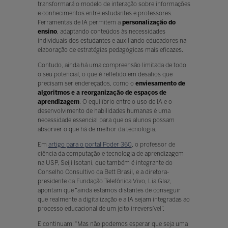
transformará o modelo de interação sobre informações
e conhecimentos entre estudantes e professores.
Ferramentas de IA permitem a
personalização do
ensino
, adaptando conteúdos às necessidades
individuais dos estudantes e auxiliando educadores na
elaboração de estratégias pedagógicas mais eficazes.
Contudo, ainda há uma compreensão limitada de todo
o seu potencial, o que é refletido em desafios que
precisam ser endereçados, como o
enviesamento de
algoritmos e a reorganização de espaços de
aprendizagem
. O equilíbrio entre o uso de IA e o
desenvolvimento de habilidades humanas é uma
necessidade essencial para que os alunos possam
absorver o que há de melhor da tecnologia.
Em
artigo para o portal Poder 360
, o professor de
ciência da computação e tecnologia de aprendizagem
na USP, Seiji Isotani, que também é integrante do
Conselho Consultivo da Bett Brasil, e a diretora-
presidente da Fundação Telefônica Vivo, Lia Glaz,
apontam que “ainda estamos distantes de conseguir
que realmente a digitalização e a IA sejam integradas ao
processo educacional de um jeito irreversível”.
E continuam: “Mas não podemos esperar que seja uma