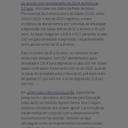
De acordo com
levantamento de 2024 da Folha de
S.Paulo
, com base nos dados da Rede de Apoio
Psicossocial do Sistema Único de Saúde (SUS), entre
2013 e 2023, o ano de 2023 registrou a maior
incidência de atendimentos por sintomas de ansiedade
e depressão nas faixas etárias de 10 a 14 anos e 15 a 19
anos. As taxas chegaram a 125,8 e 93,1 pacientes a cada
100 mil para ansiedade e depressão, respectivamente,
entre adolescentes de 10 a 14 anos.
Para os jovens de 15 a 19 anos, os números foram
ainda mais elevados, com 157 atendimentos para
ansiedade e 130,4 para depressão a cada 100 mil. Esses
dados contrastam fortemente com os de 2013, quando
as taxas de ansiedade para a faixa de 10 a 14 anos eram
de apenas 9,7 por 100 mil, e as de depressão, 11,4 por
100 mil.
Em
artigo para a Revista Educação
, a gerente de
pesquisa do Laboratório de Ciências para Educação
(eduLab21) do Instituto Ayrton Senna, Ana Crispim,
destacou iniciativas que podem apoiar a promoção da
saúde mental em conjunto com o desenvolvimento
socioemocional nas escolas. “Incluem-se aqui
estratégias como os mapeamentos socioemocionais,