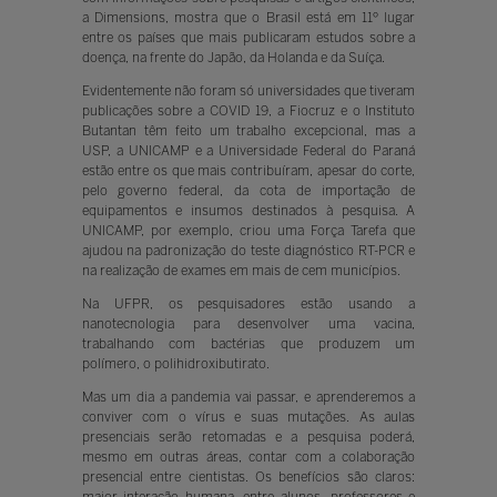
a Dimensions, mostra que o Brasil está em 11º lugar
entre os países que mais publicaram estudos sobre a
doença, na frente do Japão, da Holanda e da Suíça.
Evidentemente não foram só universidades que tiveram
publicações sobre a COVID 19, a Fiocruz e o Instituto
Butantan têm feito um trabalho excepcional, mas a
USP, a UNICAMP e a Universidade Federal do Paraná
estão entre os que mais contribuíram, apesar do corte,
pelo governo federal, da cota de importação de
equipamentos e insumos destinados à pesquisa. A
UNICAMP, por exemplo, criou uma Força Tarefa que
ajudou na padronização do teste diagnóstico RT-PCR e
na realização de exames em mais de cem municípios.
Na UFPR, os pesquisadores estão usando a
nanotecnologia para desenvolver uma vacina,
trabalhando com bactérias que produzem um
polímero, o polihidroxibutirato.
Mas um dia a pandemia vai passar, e aprenderemos a
conviver com o vírus e suas mutações. As aulas
presenciais serão retomadas e a pesquisa poderá,
mesmo em outras áreas, contar com a colaboração
presencial entre cientistas. Os benefícios são claros: