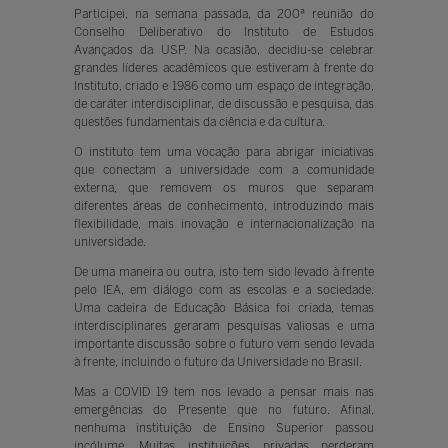
Participei, na semana passada, da 200ª reunião do
Conselho Deliberativo do Instituto de Estudos
Avançados da USP. Na ocasião, decidiu-se celebrar
grandes líderes acadêmicos que estiveram à frente do
Instituto, criado e 1986 como um espaço de integração,
de caráter interdisciplinar, de discussão e pesquisa, das
questões fundamentais da ciência e da cultura.
O instituto tem uma vocação para abrigar iniciativas
que conectam a universidade com a comunidade
externa, que removem os muros que separam
diferentes áreas de conhecimento, introduzindo mais
flexibilidade, mais inovação e internacionalização na
universidade.
De uma maneira ou outra, isto tem sido levado à frente
pelo IEA, em diálogo com as escolas e a sociedade.
Uma cadeira de Educação Básica foi criada, temas
interdisciplinares geraram pesquisas valiosas e uma
importante discussão sobre o futuro vem sendo levada
à frente, incluindo o futuro da Universidade no Brasil.
Mas a COVID 19 tem nos levado a pensar mais nas
emergências do Presente que no futuro. Afinal,
nenhuma instituição de Ensino Superior passou
incólume. Muitas instituições privadas perderam