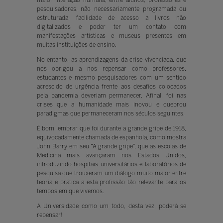
maior interação humana, entre alunos, professores e
pesquisadores, não necessariamente programada ou
estruturada, facilidade de acesso a livros não
digitalizados e poder ter um contato com
manifestações artísticas e museus presentes em
muitas instituições de ensino.
No entanto, as aprendizagens da crise vivenciada, que
nos obrigou a nos repensar como professores,
estudantes e mesmo pesquisadores com um sentido
acrescido de urgência frente aos desafios colocados
pela pandemia deveriam permanecer. Afinal, foi nas
crises que a humanidade mais inovou e quebrou
paradigmas que permaneceram nos séculos seguintes.
É bom lembrar que foi durante a grande gripe de 1918,
equivocadamente chamada de espanhola, como mostra
John Barry em seu “A grande gripe”, que as escolas de
Medicina mais avançaram nos Estados Unidos,
introduzindo hospitais universitários e laboratórios de
pesquisa que trouxeram um diálogo muito maior entre
teoria e prática a esta profissão tão relevante para os
tempos em que vivemos.
A Universidade como um todo, desta vez, poderá se
repensar!