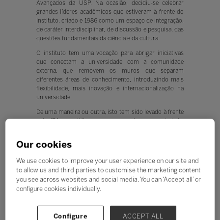
Avançados da USP. Na ocasião, decidiu-se celebrar
grandes líderes acadêmicos que estiveram à frente do
Instituto, criado e 1986 como um espaço de integração,
de caráter interdisciplinar, de discussão e pesquisa, das
questões fundamentais da ciência e da cultura.
O instituto tem uma vocação para abrigar iniciativas
que conectam a universidade com a comunidade
externa, que removem os muros que separam
diferentes áreas de conhecimento, introduzindo mais
flexibilidade, mais inovação e internacionalização na
universidade.
De uma maneira ou outra, isto tem sido levado à frente
pelo IEA, em diálogo com as escolas e a sociedade.
Uma cadeira de Educação Básica foi criada, temas
interdisciplinares geraram pesquisas valiosas e uma
Our cookies
importante discussão sobre o futuro vem sendo levada
à frente, incluindo o futuro da Universidade no Brasil.
We use cookies to improve your user experience on our site and
to allow us and third parties to customise the marketing content
Mas a COVID 19 tem nos levado a pensar mais nas
you see across websites and social media. You can ‘Accept all’ or
emergências do Presente que no futuro. Afinal,
configure cookies individually.
nenhuma instituição de Ensino Superior passou
incólume. Muitas instituições privadas perderam
matrículas e outras fontes de receita, dada a crise
econômica que acompanhou a sanitária. Além disso, a
Configure
ACCEPT ALL