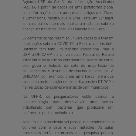
Agência USP da Gestão da Informação Acadêmica
(Aguia), a partir de dados de uma plataforma global
com informações sobre pesquisas e artigos científicos,
a Dimensions, mostra que o Brasil está em 11º lugar
entre os países que mais publicaram estudos sobre a
doença, na frente do Japão, da Holanda e da Suíça.
Evidentemente não foram só universidades que tiveram
publicações sobre a COVID 19, a Fiocruz e o Instituto
Butantan têm feito um trabalho excepcional, mas a
USP, a UNICAMP e a Universidade Federal do Paraná
estão entre os que mais contribuíram, apesar do corte,
pelo governo federal, da cota de importação de
equipamentos e insumos destinados à pesquisa. A
UNICAMP, por exemplo, criou uma Força Tarefa que
ajudou na padronização do teste diagnóstico RT-PCR e
na realização de exames em mais de cem municípios.
Na UFPR, os pesquisadores estão usando a
nanotecnologia para desenvolver uma vacina,
trabalhando com bactérias que produzem um
polímero, o polihidroxibutirato.
Mas um dia a pandemia vai passar, e aprenderemos a
conviver com o vírus e suas mutações. As aulas
presenciais serão retomadas e a pesquisa poderá,