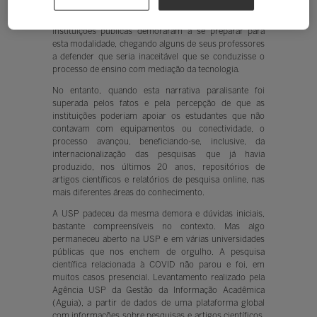
aprendizagem e mesmo muitas das pesquisas tiveram
que ocorrer de forma remota. É verdade que muitas
instituições públicas demoraram a se preparar para
esta modalidade, chegando alguns de seus professores
a defender que seria inaceitável que se conduzisse o
processo de ensino com mediação da tecnologia.
No entanto, quando esta narrativa paralisante foi
superada pelos fatos e pela percepção de que as
instituições poderiam apoiar os estudantes que não
contavam com equipamentos ou conectividade, o
processo avançou, beneficiando-se, inclusive, da
internacionalização das pesquisas que já havia
produzido, nos últimos 20 anos, repositórios de
artigos científicos e relatórios de pesquisa online, nas
mais diferentes áreas do conhecimento.
A USP padeceu da mesma demora e dúvidas iniciais,
bastante compreensíveis no contexto. Mas algo
permaneceu aberto na USP e em várias universidades
públicas que nos enchem de orgulho. A pesquisa
científica relacionada à COVID não parou e foi, em
muitos casos presencial. Levantamento realizado pela
Agência USP da Gestão da Informação Acadêmica
(Aguia), a partir de dados de uma plataforma global
com informações sobre pesquisas e artigos científicos,