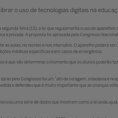
ibrar o uso de tecnologias digitais na educa
a segunda-feira (13), a lei que regulamenta o uso de aparelhos 
ica e privada. A proposta foi aprovada pelo Congresso Nacional
e as aulas, no recreio e nos intervalos. O aparelho poderá ser
ndições médicas específicas e em casos de emergência.
os é que vão determinar o momento que os alunos poderão faze
a lei pelo Congresso foi um "ato de coragem, cidadania e respe
edida e defendeu que é muito importante que as crianças volte
elencou uma série de dados que mostram como a lei pode aju