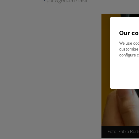
por Agência Brasil
Our co
We use coo
customise 
configure c
Foto: Fabio Rod