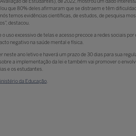
 Avaliação de Estudantes), de 2022, mostrou um dado interessa
velou que 80% deles afirmaram que se distraem e têm dificulda
 nós temos evidências científicas, de estudos, de pesquisa m
os”, destacou.
e o uso excessivo de telas e acesso precoce a redes sociais por
cto negativo na saúde mental e física.
ler neste ano letivo e haverá um prazo de 30 dias para sua reg
 sobre a implementação da lei e também vai promover o envolv
ias e os estudantes.
inistério da Educação
.