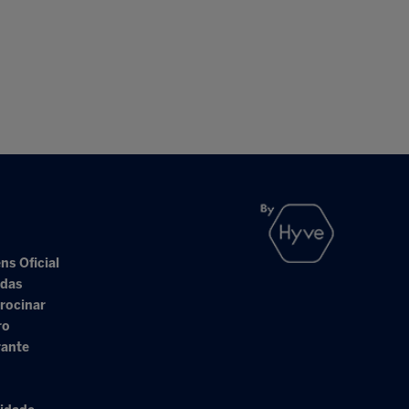
ns Oficial
adas
rocinar
ro
rante