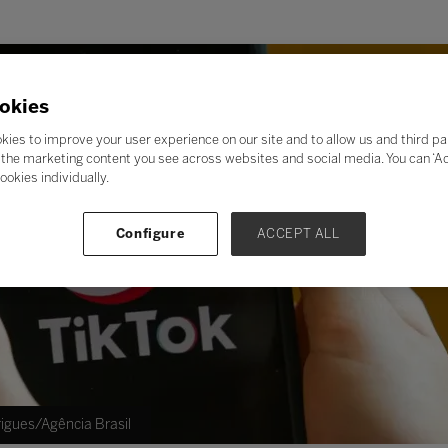
okies
kies to improve your user experience on our site and to allow us and third pa
the marketing content you see across websites and social media. You can ‘Acc
ookies individually.
Configure
ACCEPT ALL
rigues/Agência Brasil