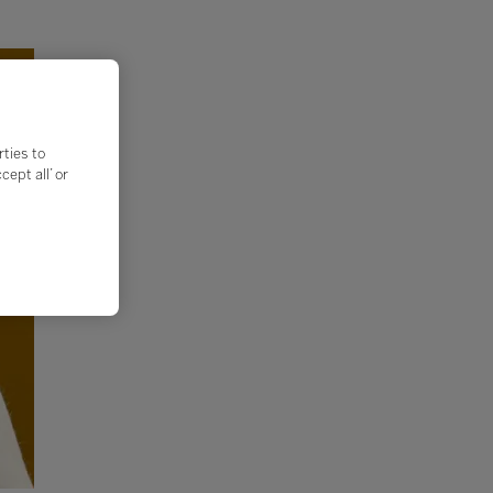
rties to
ept all’ or