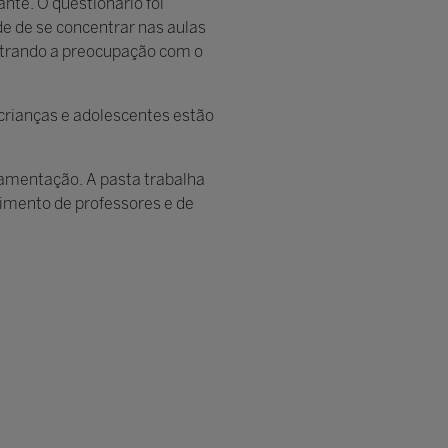
nte. O questionário foi
de de se concentrar nas aulas
ostrando a preocupação com o
 crianças e adolescentes estão
ulamentação. A pasta trabalha
imento de professores e de