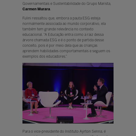
Governamentais e Sustentabilidade do Grupo Marista,
Carmen Murara
.
Fulini ressaltou que, embora a pauta ESG esteja
normalmente associada ao mundo corporativo, ela
também tem grande relevância no contexto
educacional. “A Educação entra como a raiz dessa
árvore chamada ESG e é o ponto de partida desse
conceito, pois é por meio dela que as crianças
aprendem habilidades comportamentais e seguem os
exemplos dos educadores.”
Para o vice-presidente do Instituto Ayrton Senna, é