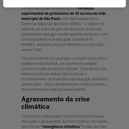
Um dos destaques da iniciativa foi a
formação
experimental de professores de 35 escolas da rede
municipal de São Paulo
, com participação de 12
Diretorias Regionais de Ensino (DREs). “O objetivo foi
elaborar um plano de ação climática com as escolas
participantes, que agora poderá ganhar escala por meio
de uma plataforma de educação a distância no
AVAMEC, ambiente virtual do Ministério da Educação”,
revelou Thaís.
Para acompanhar os resultados, o projeto conta com a
plataforma MonitoraEA, um sistema de avaliação
contínua voltado às escolas públicas. Thaís alertou que,
embora exista um avanço nas iniciativas, o
reconhecimento da importância da educação ambiental
ainda é baixo. “Há um distanciamento histórico sobre o
tema. Precisamos avançar nessa questão”.
Agravamento da crise
climática
O professor e pesquisador Edson Grandisoli trouxe à
discussão o agravamento da crise climática, reforçando
que o termo
“emergência climática”
é cada vez mais