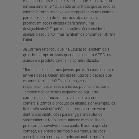
essencial que as escolas revisem o que estão fazendo
em seu ambiente. “Quais são as práticas que as escolas
adotam? Como desenvolver competências nos alunos
para que cuidem de si mesmos, dos outros e
promovam ações eficazes para diminuir as
desigualdades? E que essas ações não considerem
apenas o século XX, mas também os próximos”, afirma
Fulini.
Já Carmen reforçou que, na Educação, existem dois
grandes compromissos quando o assunto é ESG: os
alunos e o produto de ensino comercializado.
“Temos que pensar nos jovens que estão nas escolas e
universidades. Quem são esses futuros cidadãos que
estamos formando? Essa é uma grande
responsabilidade. Esse é o nosso público prioritário.
Também não podemos esquecer do segundo
compromisso fundamental: a maneira como
comercializamos o produto de ensino. Por exemplo, os
livros são sustentáveis? Isso precisa ser um valor
dentro das instituições para engajarmos alunos,
stakeholders e toda a comunidade escolar. Todos
precisam se envolver nessa pauta. É assim que ela
começa, e é preciso darmos o exemplo. E se você
acredita nisso como valor educacional, é mais fácil