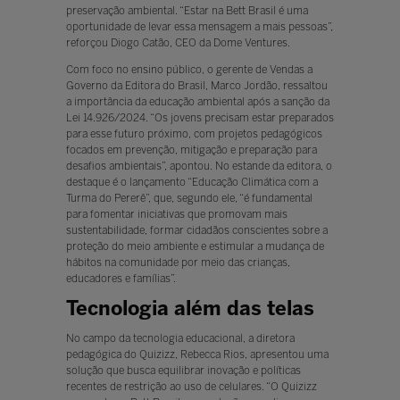
preservação ambiental. “Estar na Bett Brasil é uma
oportunidade de levar essa mensagem a mais pessoas”,
reforçou Diogo Catão, CEO da Dome Ventures.
Com foco no ensino público, o gerente de Vendas a
Governo da Editora do Brasil, Marco Jordão, ressaltou
a importância da educação ambiental após a sanção da
Lei 14.926/2024. “Os jovens precisam estar preparados
para esse futuro próximo, com projetos pedagógicos
focados em prevenção, mitigação e preparação para
desafios ambientais”, apontou. No estande da editora, o
destaque é o lançamento “Educação Climática com a
Turma do Pererê”, que, segundo ele, “é fundamental
para fomentar iniciativas que promovam mais
sustentabilidade, formar cidadãos conscientes sobre a
proteção do meio ambiente e estimular a mudança de
hábitos na comunidade por meio das crianças,
educadores e famílias”.
Tecnologia além das telas
No campo da tecnologia educacional, a diretora
pedagógica do Quizizz, Rebecca Rios, apresentou uma
solução que busca equilibrar inovação e políticas
recentes de restrição ao uso de celulares. “O Quizizz