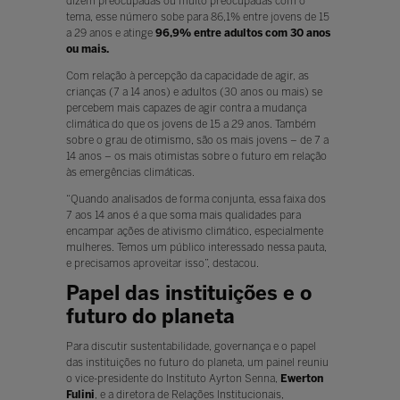
dizem preocupadas ou muito preocupadas com o
tema, esse número sobe para 86,1% entre jovens de 15
a 29 anos e atinge
96,9% entre adultos com 30 anos
ou mais.
Com relação à percepção da capacidade de agir, as
crianças (7 a 14 anos) e adultos (30 anos ou mais) se
percebem mais capazes de agir contra a mudança
climática do que os jovens de 15 a 29 anos. Também
sobre o grau de otimismo, são os mais jovens – de 7 a
14 anos – os mais otimistas sobre o futuro em relação
às emergências climáticas.
“Quando analisados de forma conjunta, essa faixa dos
7 aos 14 anos é a que soma mais qualidades para
encampar ações de ativismo climático, especialmente
mulheres. Temos um público interessado nessa pauta,
e precisamos aproveitar isso”, destacou.
Papel das instituições e o
futuro do planeta
Para discutir sustentabilidade, governança e o papel
das instituições no futuro do planeta, um painel reuniu
o vice-presidente do Instituto Ayrton Senna,
Ewerton
Fulini
, e a diretora de Relações Institucionais,