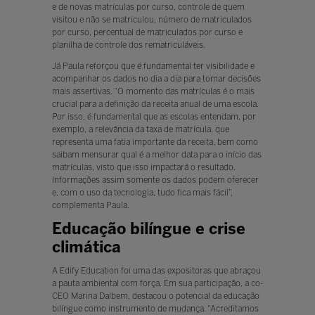
e de novas matrículas por curso, controle de quem
visitou e não se matriculou, número de matriculados
por curso, percentual de matriculados por curso e
planilha de controle dos rematriculáveis.
Já Paula reforçou que é fundamental ter visibilidade e
acompanhar os dados no dia a dia para tomar decisões
mais assertivas. “O momento das matrículas é o mais
crucial para a definição da receita anual de uma escola.
Por isso, é fundamental que as escolas entendam, por
exemplo, a relevância da taxa de matrícula, que
representa uma fatia importante da receita, bem como
saibam mensurar qual é a melhor data para o início das
matrículas, visto que isso impactará o resultado.
Informações assim somente os dados podem oferecer
e, com o uso da tecnologia, tudo fica mais fácil”,
complementa Paula.
Educação bilíngue e crise
climática
A Edify Education foi uma das expositoras que abraçou
a pauta ambiental com força. Em sua participação, a co-
CEO Marina Dalbem, destacou o potencial da educação
bilíngue como instrumento de mudança. “Acreditamos