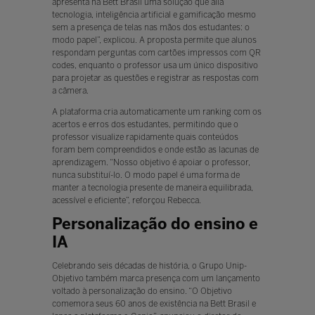
apresenta na Bett Brasil uma solução que alia
tecnologia, inteligência artificial e gamificação mesmo
sem a presença de telas nas mãos dos estudantes: o
modo papel”, explicou. A proposta permite que alunos
respondam perguntas com cartões impressos com QR
codes, enquanto o professor usa um único dispositivo
para projetar as questões e registrar as respostas com
a câmera.
A plataforma cria automaticamente um ranking com os
acertos e erros dos estudantes, permitindo que o
professor visualize rapidamente quais conteúdos
foram bem compreendidos e onde estão as lacunas de
aprendizagem. “Nosso objetivo é apoiar o professor,
nunca substituí-lo. O modo papel é uma forma de
manter a tecnologia presente de maneira equilibrada,
acessível e eficiente”, reforçou Rebecca.
Personalização do ensino e
IA
Celebrando seis décadas de história, o Grupo Unip-
Objetivo também marca presença com um lançamento
voltado à personalização do ensino. “O Objetivo
comemora seus 60 anos de existência na Bett Brasil e