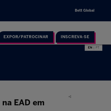
Bett Global
EXPOR/PATROCINAR
INSCREVA-SE
EN
PT
o na EAD em