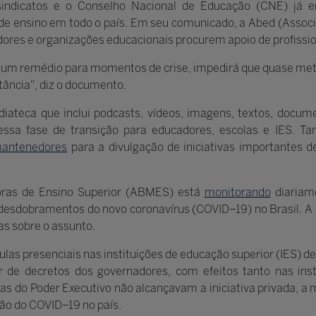
sindicatos e o Conselho Nacional de Educação (CNE) já em
 de ensino em todo o país. Em seu comunicado, a Abed (Assoc
ores e organizações educacionais procurem apoio de profissi
 a um remédio para momentos de crise, impedirá que quase m
tância", diz o documento.
iateca que inclui podcasts, vídeos, imagens, textos, docume
essa fase de transição para educadores, escolas e IES. 
antenedores
para a divulgação de iniciativas importantes 
oras de Ensino Superior (ABMES) está
monitorando
diariam
os desdobramentos do novo coronavírus (COVID–19) no Brasil. 
as sobre o assunto.
s presenciais nas instituições de educação superior (IES) de 
ir de decretos dos governadores, com efeitos tanto nas ins
s do Poder Executivo não alcançavam a iniciativa privada, a 
ão do COVID–19 no país.