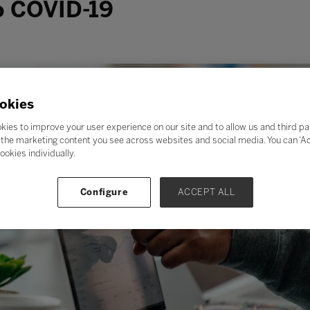
o COVID-19
okies
kies to improve your user experience on our site and to allow us and third pa
the marketing content you see across websites and social media. You can ‘Acc
ookies individually.
Configure
ACCEPT ALL