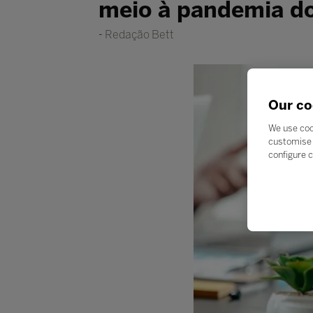
meio à pandemia d
Redação Bett
Our co
We use coo
customise 
configure c