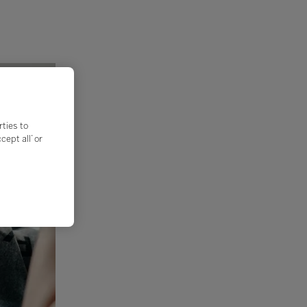
rties to
ept all’ or