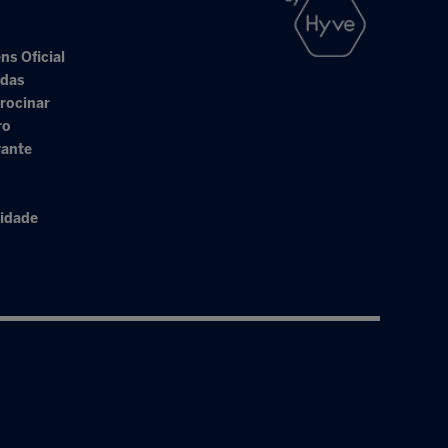
ns Oficial
adas
rocinar
ro
rante
cidade