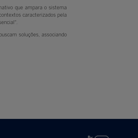
rmativo que ampara o sistema
contextos caracterizados pela
sencial".
e buscam soluções, associando